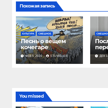
Похожая запись
КУЛЬТУРА
СМЕШНОЕ
СМЕШНО
Песнь о вещем
Пос
кочегаре
пер
ФЕВ 5, 2024
STUMBLER
ДЕК 1
You missed