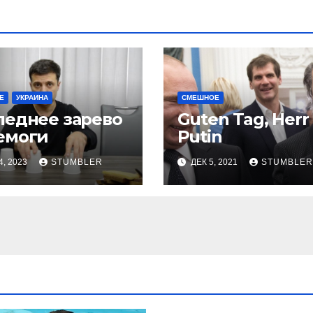
Е
УКРАИНА
СМЕШНОЕ
леднее зарево
Guten Tag, Herr
емоги
Putin
4, 2023
STUMBLER
ДЕК 5, 2021
STUMBLER