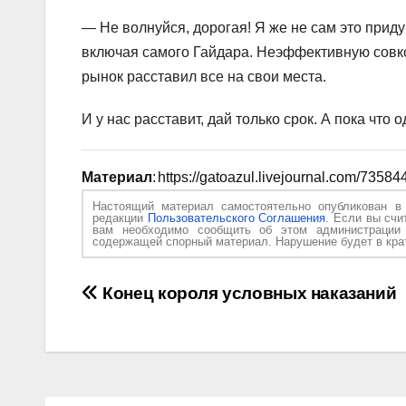
— Не волнуйся, дорогая! Я же не сам это прид
включая самого Гайдара. Неэффективную совко
рынок расставил все на свои места.
И у нас расставит, дай только срок. А пока чт
Материал
: https://gatoazul.livejournal.com/73584
Настоящий материал самостоятельно опубликован 
редакции
Пользовательского Соглашения
. Если вы счи
вам необходимо сообщить об этом администраци
содержащей спорный материал. Нарушение будет в крат
Навигация
Конец короля условных наказаний
по
записям