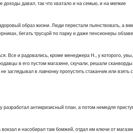
е доходы давал, так что хватало и на семью, и на мелкие
а здоровый образ жизни. Люди перестали пьянствовать, а вм
турниках, бегать трусцой по парку и даже пенсионеры обзав
ся. Все и радовались, кроме менеджера Н., у которого, увы,
одавцы в его пустом магазине, скучали, решали сканворды,
не заглядывал в лавчонку пропустить стаканчик или взять с
у разработал антикризисный план, а потом немедля присту
 вокзал и насобирал там бомжей, отдал им ключи от магазин