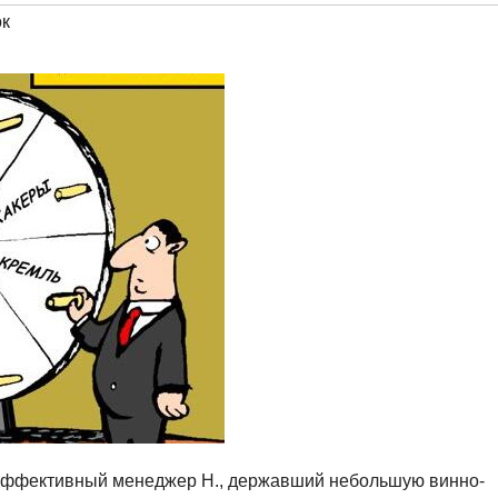
к
л эффективный менеджер Н., державший небольшую винно-