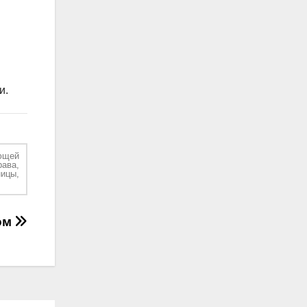
и.
ющей
рава,
ицы,
ом