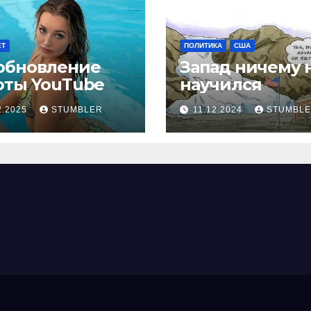
ЕТ
ПОЛИТИКА
США
обновление
Запад ничему 
оты YouТube
научился
2.2025
STUMBLER
11.12.2024
STUMBL