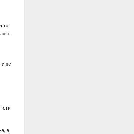
есто
елись
 и не
пил к
а, а