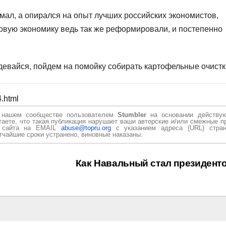
умал, а опирался на опыт лучших российских экономистов,
вую экономику ведь так же реформировали, и постепенно
о одевайся, пойдем на помойку собирать картофельные очистк
4.html
в нашем сообществе пользователем
Stumbler
на основании действу
таете, что такая публикация нарушает ваши авторские и/или смежные п
и сайта на EMAIL
abuse@topru.org
с указанием адреса (URL) стран
чайшие сроки устранено, виновные наказаны.
Как Навальный стал президент