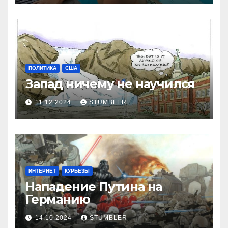
ПОЛИТИКА
США
Запад ничему не научился
11.12.2024
STUMBLER
ИНТЕРНЕТ
КУРЬЁЗЫ
Нападение Путина на
Германию
14.10.2024
STUMBLER