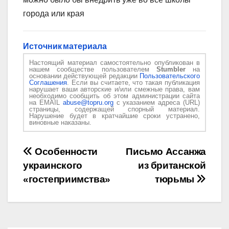
города или края
Источник материала
Настоящий материал самостоятельно опубликован в
нашем сообществе пользователем
Stumbler
на
основании действующей редакции
Пользовательского
Соглашения
. Если вы считаете, что такая публикация
нарушает ваши авторские и/или смежные права, вам
необходимо сообщить об этом администрации сайта
на EMAIL
abuse@topru.org
с указанием адреса (URL)
страницы, содержащей спорный материал.
Нарушение будет в кратчайшие сроки устранено,
виновные наказаны.
Навигация
Особенности
Письмо Ассанжа
украинского
из британской
по
«гостеприимства»
тюрьмы
записям