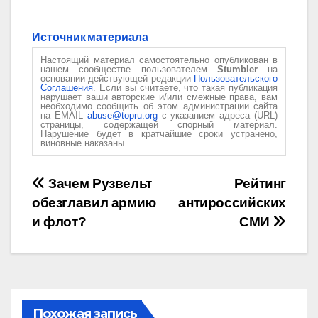
Источник материала
Настоящий материал самостоятельно опубликован в
нашем сообществе пользователем
Stumbler
на
основании действующей редакции
Пользовательского
Соглашения
. Если вы считаете, что такая публикация
нарушает ваши авторские и/или смежные права, вам
необходимо сообщить об этом администрации сайта
на EMAIL
abuse@topru.org
с указанием адреса (URL)
страницы, содержащей спорный материал.
Нарушение будет в кратчайшие сроки устранено,
виновные наказаны.
Навигация
Зачем Рузвельт
Рейтинг
обезглавил армию
антироссийских
по
и флот?
СМИ
записям
Похожая запись