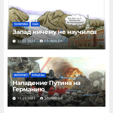
ПОЛИТИКА
США
Запад ничему не научился
11.12.2024
STUMBLER
ИНТЕРНЕТ
КУРЬЁЗЫ
Нападение Путина на
Германию
14.10.2024
STUMBLER