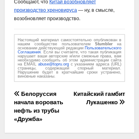
Сообщают, что
Китай возобновляет
производство хреновируса
— ну, в смысле,
возобновляет производство.
Настоящий материал самостоятельно опубликован в
нашем сообществе пользователем
Stumbler
на
основании действующей редакции
Пользовательского
Соглашения
. Если вы считаете, что такая публикация
нарушает ваши авторские и/или смежные права, вам
необходимо сообщить об этом администрации сайта
на EMAIL
abuse@topru.org
с указанием адреса (URL)
страницы, содержащей спорный материал.
Нарушение будет в кратчайшие сроки устранено,
виновные наказаны.
Навигация
Белоруссия
Китайский гамбит
начала воровать
Лукашенко
по
нефть из трубы
записям
«Дружба»