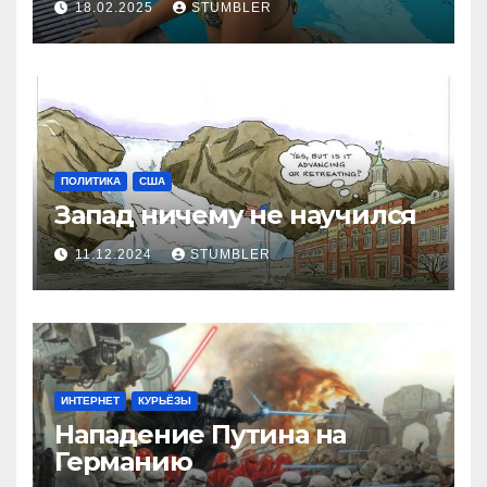
18.02.2025
STUMBLER
ПОЛИТИКА
США
Запад ничему не научился
11.12.2024
STUMBLER
ИНТЕРНЕТ
КУРЬЁЗЫ
Нападение Путина на
Германию