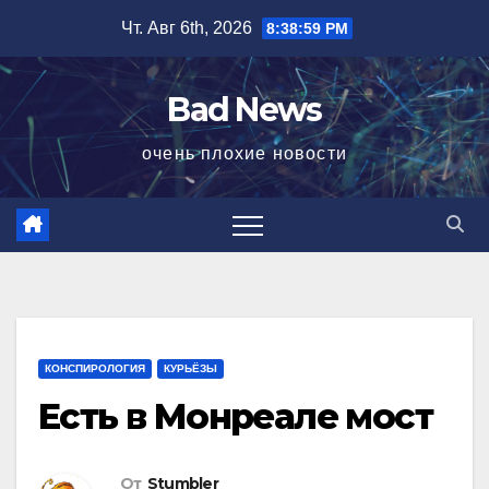
Перейти
Чт. Авг 6th, 2026
8:39:00 PM
к
содержимому
Bad News
очень плохие новости
КОНСПИРОЛОГИЯ
КУРЬЁЗЫ
Есть в Монреале мост
От
Stumbler