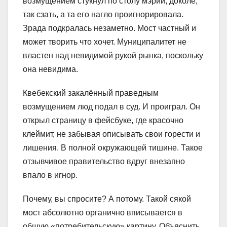
возмущением стукнул по столу мэрии, доколе,
так сзать, а та его нагло проигнорировала.
Зрада подкралась незаметно. Мост частный и
может творить что хочет. Муниципалитет не
властен над невидимой рукой рынка, поскольку
она невидима.
Квебекский закалённый праведным
возмущением люд подал в суд. И проиграл. Он
открыл страницу в фейсбуке, где красочно
клеймит, не забывая описывать свои горести и
лишения. В полной окружающей тишине. Такое
отзывчивое правительство вдруг внезапно
впало в игнор.
Почему, вы спросите? А потому. Такой сякой
мост абсолютно органично вписывается в
общую «потребительскую» картину. Объяснить,