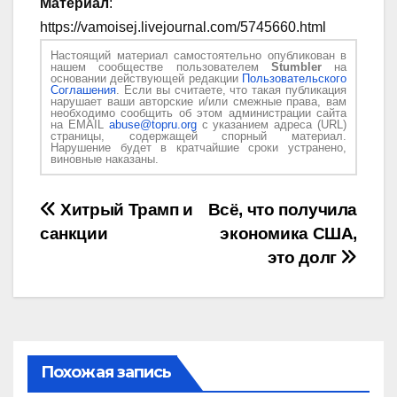
Материал
:
https://vamoisej.livejournal.com/5745660.html
Настоящий материал самостоятельно опубликован в
нашем сообществе пользователем
Stumbler
на
основании действующей редакции
Пользовательского
Соглашения
. Если вы считаете, что такая публикация
нарушает ваши авторские и/или смежные права, вам
необходимо сообщить об этом администрации сайта
на EMAIL
abuse@topru.org
с указанием адреса (URL)
страницы, содержащей спорный материал.
Нарушение будет в кратчайшие сроки устранено,
виновные наказаны.
Навигация
Хитрый Трамп и
Всё, что получила
санкции
экономика США,
по
это долг
записям
Похожая запись