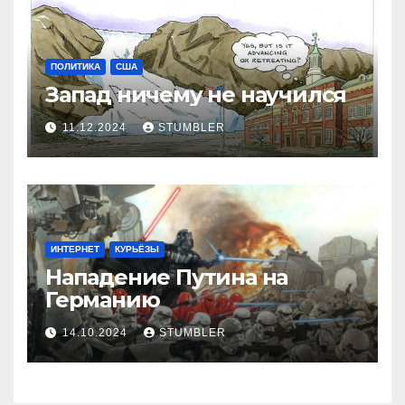
ПОЛИТИКА
США
Запад ничему не научился
11.12.2024
STUMBLER
ИНТЕРНЕТ
КУРЬЁЗЫ
Нападение Путина на
Германию
14.10.2024
STUMBLER