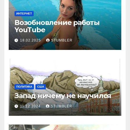
ИНТЕРНЕТ
Возобновление работы
YouТube
18.02.2025
STUMBLER
ПОЛИТИКА
США
Запад ничему не научился
11.12.2024
STUMBLER