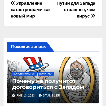
Навигация
Управление
Путин для Запада
катастрофами как
страшнее, чем
по
новый мир
вирус
записям
Похожая запись
КОНСПИРОЛОГИЯ
ПОЛИТИКА
Почему не получится
договориться с Западом
ЯНВ 13, 2023
STUMBLER