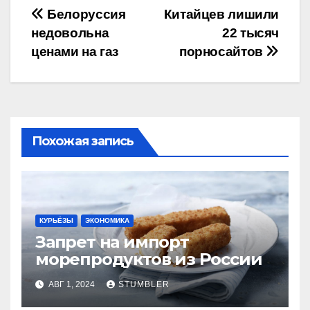
Навигация
Белоруссия
Китайцев лишили
недовольна
22 тысяч
по
ценами на газ
порносайтов
записям
Похожая запись
КУРЬЁЗЫ
ЭКОНОМИКА
Запрет на импорт
морепродуктов из России
АВГ 1, 2024
STUMBLER