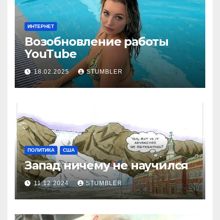
ИНТЕРНЕТ
Возобновление работы
YouТube
18.02.2025
STUMBLER
ПОЛИТИКА
США
Запад ничему не научился
11.12.2024
STUMBLER