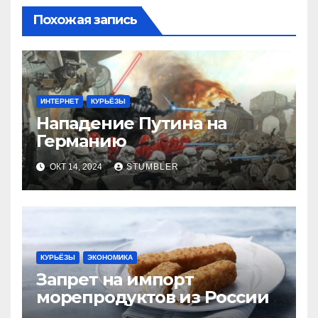
Похожая запись
ИНТЕРНЕТ
КУРЬЁЗЫ
Нападение Путина на
Германию
ОКТ 14, 2024
STUMBLER
КУРЬЁЗЫ
ЭКОНОМИКА
Запрет на импорт
морепродуктов из России