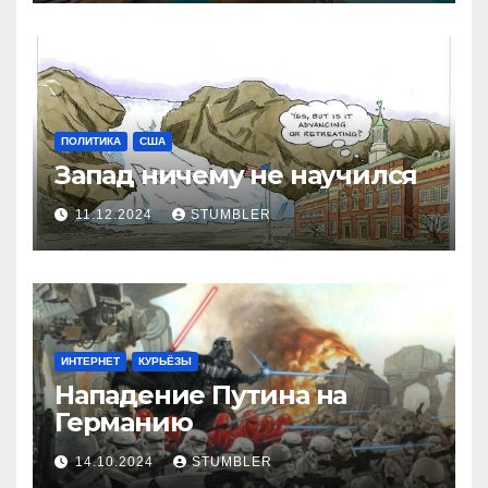
ПОЛИТИКА
США
Запад ничему не научился
11.12.2024
STUMBLER
ИНТЕРНЕТ
КУРЬЁЗЫ
Нападение Путина на
Германию
14.10.2024
STUMBLER