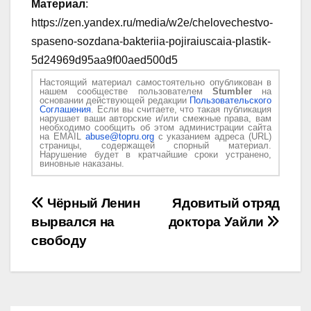
Материал
:
https://zen.yandex.ru/media/w2e/chelovechestvo-
spaseno-sozdana-bakteriia-pojiraiuscaia-plastik-
5d24969d95aa9f00aed500d5
Настоящий материал самостоятельно опубликован в
нашем сообществе пользователем
Stumbler
на
основании действующей редакции
Пользовательского
Соглашения
. Если вы считаете, что такая публикация
нарушает ваши авторские и/или смежные права, вам
необходимо сообщить об этом администрации сайта
на EMAIL
abuse@topru.org
с указанием адреса (URL)
страницы, содержащей спорный материал.
Нарушение будет в кратчайшие сроки устранено,
виновные наказаны.
Навигация
Чёрный Ленин
Ядовитый отряд
вырвался на
доктора Уайли
по
свободу
записям