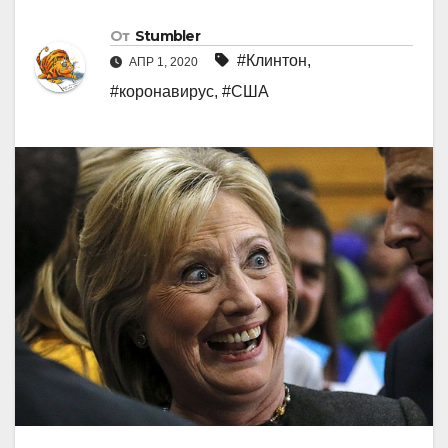
От
Stumbler
#Клинтон
,
АПР 1, 2020
#коронавирус
,
#США