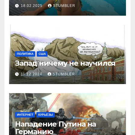
18.02.2025
STUMBLER
ПОЛИТИКА
США
Запад ничему не научился
11.12.2024
STUMBLER
ИНТЕРНЕТ
КУРЬЁЗЫ
Нападение Путина на
Германию