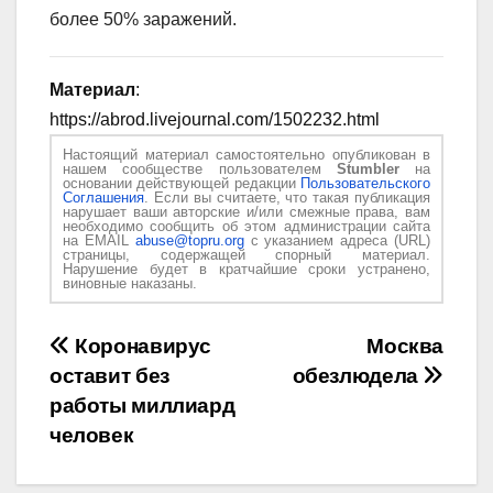
более 50% заражений.
Материал
:
https://abrod.livejournal.com/1502232.html
Настоящий материал самостоятельно опубликован в
нашем сообществе пользователем
Stumbler
на
основании действующей редакции
Пользовательского
Соглашения
. Если вы считаете, что такая публикация
нарушает ваши авторские и/или смежные права, вам
необходимо сообщить об этом администрации сайта
на EMAIL
abuse@topru.org
с указанием адреса (URL)
страницы, содержащей спорный материал.
Нарушение будет в кратчайшие сроки устранено,
виновные наказаны.
Навигация
Коронавирус
Москва
оставит без
обезлюдела
по
работы миллиард
записям
человек