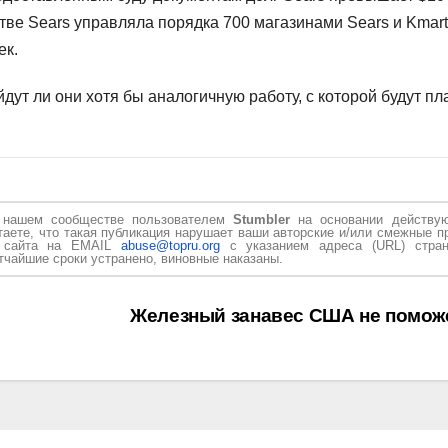
тве Sears управляла порядка 700 магазинами Sears и Kmart
ек.
йдут ли они хотя бы аналогичную работу, с которой будут пл
в нашем сообществе пользователем
Stumbler
на основании действу
таете, что такая публикация нарушает ваши авторские и/или смежные п
и сайта на EMAIL
abuse@topru.org
с указанием адреса (URL) стран
чайшие сроки устранено, виновные наказаны.
Железный занавес США не помож