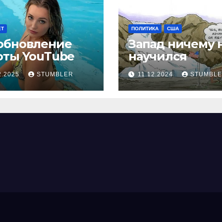
ЕТ
ПОЛИТИКА
США
обновление
Запад ничему 
оты YouТube
научился
2.2025
STUMBLER
11.12.2024
STUMBL