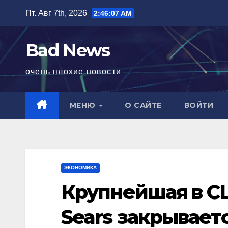
Перейти
Пт. Авг 7th, 2026
2:46:08 AM
к
содержимому
Bad News
очень плохие новости
МЕНЮ
О САЙТЕ
ВОЙТИ
ЭКОНОМИКА
Крупнейшая в С
Sears закрывает