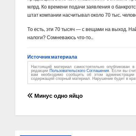
млрд. Ко времени подачи заявления о банкротс
штат компании насчитывал около 70 тыс. челов
То есть, эти 70 тысяч — с вещами на выход. На
налоги? Сомневаюсь что-то..
Источник материала
Настоящий материал самостоятельно опубликован 
редакции
Пользовательского Соглашения
. Если вы счи
вам необходимо сообщить об этом администраци
содержащей спорный материал. Нарушение будет в крат
Навигация
Минус одно яйцо
по
записям