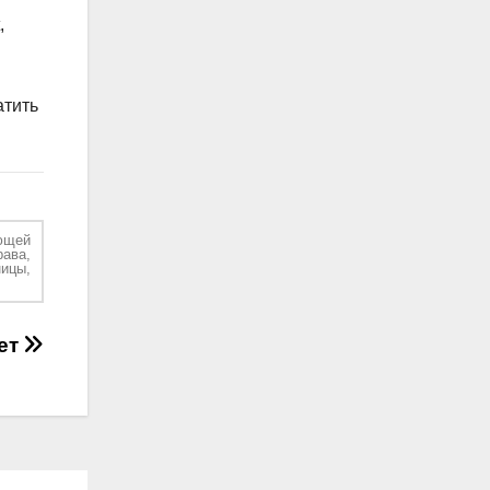
,
атить
ющей
рава,
ицы,
ет