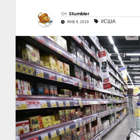
От
Stumbler
#США
ЯНВ 9, 2019