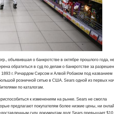
rp., объявившая о банкротстве в октябре прошлого года, н
рена обратиться в суд по делам о банкротстве за разреше
в 1893 г. Ричардом Сирсом и Алвой Робаком под названием
 большой розничной сетью в США. Sears одной из первых на
бителями по каталогам.
риспособиться к изменениям на рынке. Sears не смогла
оторые предлагают покупателям более низкие цены, ни онла
едоставленным суду документам долг Sears превышает $10