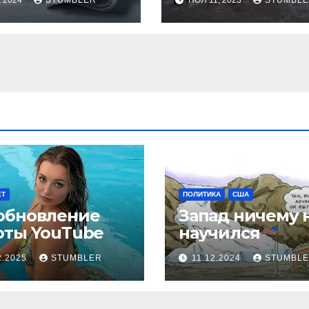
, 2024
STUMBLER
НОЯ 11, 2023
STUMBL
ЕТ
ПОЛИТИКА
США
обновление
Запад ничему 
оты YouТube
научился
2.2025
STUMBLER
11.12.2024
STUMBL