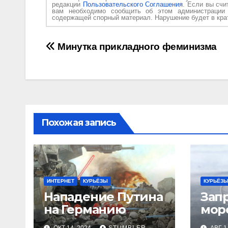
редакции
Пользовательского Соглашения
. Если вы счи
вам необходимо сообщить об этом администраци
содержащей спорный материал. Нарушение будет в крат
Навигация
Минутка прикладного феминизма
по
записям
Похожая запись
ИНТЕРНЕТ
КУРЬЁЗЫ
КУРЬЁЗ
Нападение Путина
Зап
на Германию
мор
Рос