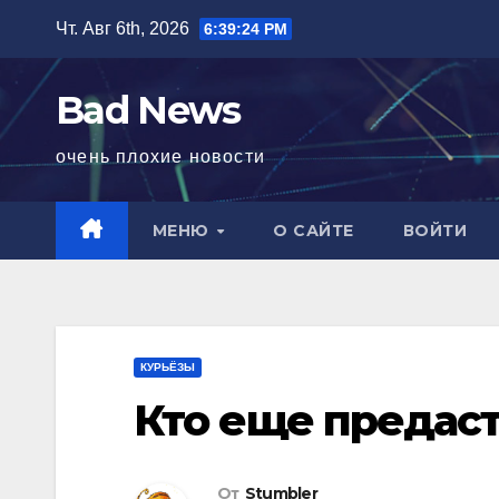
Перейти
Чт. Авг 6th, 2026
6:39:25 PM
к
содержимому
Bad News
очень плохие новости
МЕНЮ
О САЙТЕ
ВОЙТИ
КУРЬЁЗЫ
Кто еще предас
От
Stumbler