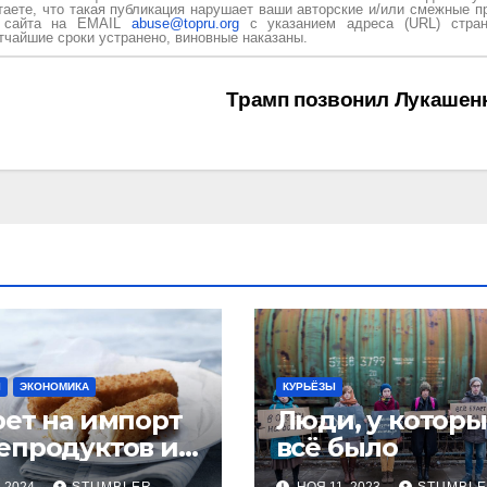
таете, что такая публикация нарушает ваши авторские и/или смежные п
и сайта на EMAIL
abuse@topru.org
с указанием адреса (URL) стран
чайшие сроки устранено, виновные наказаны.
Трамп позвонил Лукашен
Ы
ЭКОНОМИКА
КУРЬЁЗЫ
рет на импорт
Люди, у которы
епродуктов из
всё было
сии