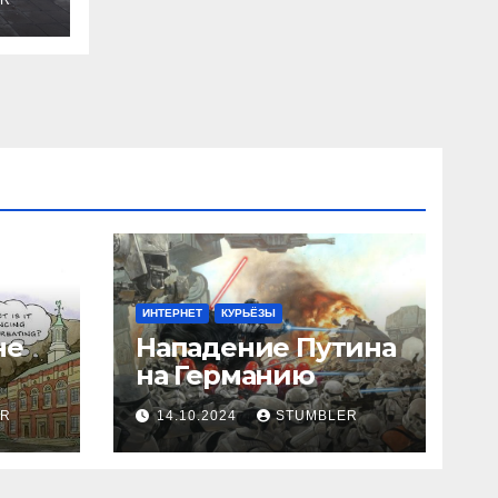
ER
ИНТЕРНЕТ
КУРЬЁЗЫ
не
Нападение Путина
на Германию
ER
14.10.2024
STUMBLER