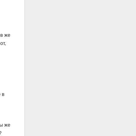
ов же
от,
 в
ты же
?