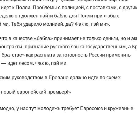
идет к Полли. Проблемы с полицией, с поставками, с други
неделю он должен найти бабло для Полли при любых
й ми. Тебя ударило молнией, да? Фак ю, пэй ми».
то в качестве «бабла» принимает не только деньги, но и а
контракты, признание русского языка государственным, а 
 братстве» как расплата за готовность России применить
— идет лесом. Фак ю, пэй ми.
ким руководством в Ереване должно идти по схеме:
с новый европейский премьер!»
модно, у нас тут молодежь требует Евросоюз и кружевные