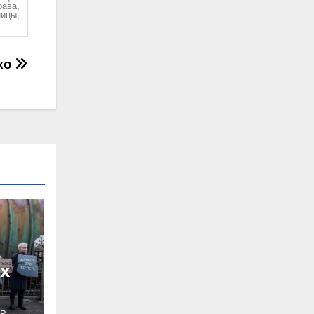
рава,
ицы,
ко
х