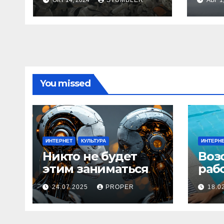
ОКТ 14, 2024
STUMBLER
АВГ 1
You missed
ИНТЕРНЕТ
КУЛЬТУРА
ИНТЕРН
Никто не будет
Воз
этим заниматься
раб
24.07.2025
PROPER
18.0