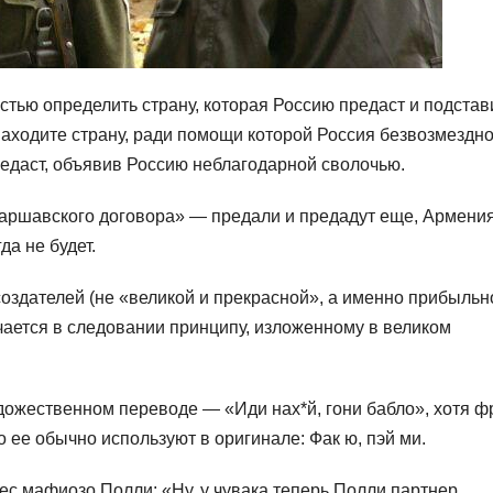
остью определить страну, которая Россию предаст и подстав
аходите страну, ради помощи которой Россия безвозмездн
предаст, объявив Россию неблагодарной сволочью.
Варшавского договора» — предали и предадут еще, Армени
да не будет.
оздателей (не «великой и прекрасной», а именно прибыльн
чается в следовании принципу, изложенному в великом
дожественном переводе — «Иди нах*й, гони бабло», хотя ф
о ее обычно используют в оригинале: Фак ю, пэй ми.
с мафиозо Полли: «Ну, у чувака теперь Полли партнер.