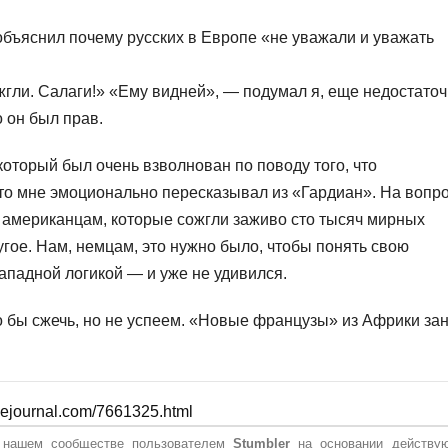
объяснил почему русских в Европе «не уважали и уважать
жгли. Салаги!» «Ему видней», — подумал я, еще недостато
о он был прав.
который был очень взволнован по поводу того, что
то мне эмоционально пересказывал из «Гардиан». На вопро
к американцам, которые сожгли заживо сто тысяч мирных
ругое. Нам, немцам, это нужно было, чтобы понять свою
западной логикой — и уже не удивился.
о бы сжечь, но не успеем. «Новые французы» из Африки за
ivejournal.com/7661325.html
в нашем сообществе пользователем
Stumbler
на основании действу