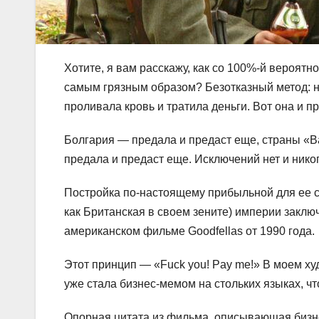
Хотите, я вам расскажу, как со 100%-й вероятн
самым грязным образом? Безотказный метод: н
проливала кровь и тратила деньги. Вот она и 
Болгария — предала и предаст еще, страны «
предала и предаст еще. Исключений нет и никог
Постройка по-настоящему прибыльной для ее с
как Британская в своем зените) империи заклю
американском фильме Goodfellas от 1990 года.
Этот принцип — «Fuck you! Pay me!» В моем ху
уже стала бизнес-мемом на стольких языках, чт
Опорная цитата из фильма, описывающая бизне