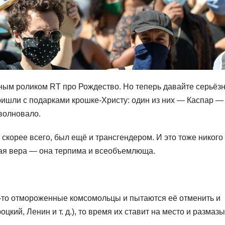
ным роликом RT про Рождество. Но теперь давайте серьёзн
 пришли с подарками крошке-Христу: один из них — Каспар —
 волновало.
, скорее всего, был ещё и трансгендером. И это тоже никого
кая вера — она терпима и всеобъемлюща.
е-то отмороженные комсомольцы и пытаются её отменить и
оцкий, Ленин и т. д.), то время их ставит на место и размаз