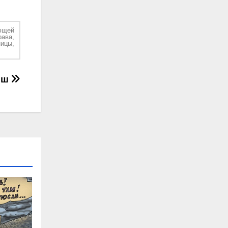
ющей
рава,
ицы,
рш