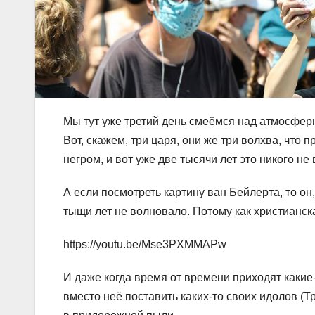
Мы тут уже третий день смеёмся над атмосфер
Вот, скажем, три царя, они же три волхва, что
негром, и вот уже две тысячи лет это никого не
А если посмотреть картину ван Бейлерта, то он
тыщи лет не волновало. Потому как христианс
https://youtu.be/Mse3PXMMAPw
И даже когда время от времени приходят каки
вместо неё поставить каких-то своих идолов (Тр