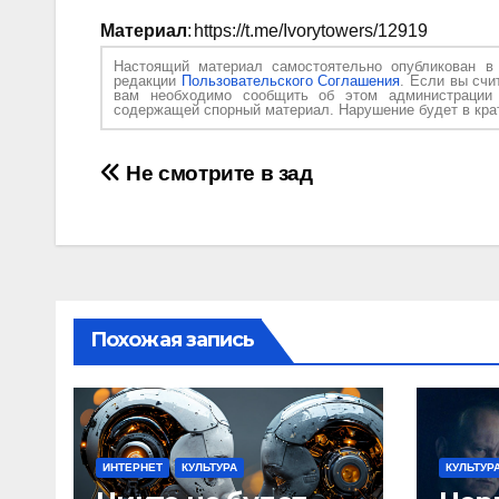
Материал
: https://t.me/Ivorytowers/12919
Настоящий материал самостоятельно опубликован 
редакции
Пользовательского Соглашения
. Если вы счи
вам необходимо сообщить об этом администраци
содержащей спорный материал. Нарушение будет в крат
Навигация
Не смотрите в зад
по
записям
Похожая запись
ИНТЕРНЕТ
КУЛЬТУРА
КУЛЬТУР