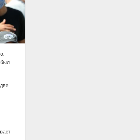
о.
 был
 две
ывает