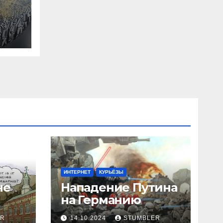
R
ИНТЕРНЕТ
КУРЬЁЗЫ
не
Нападение Путина
на Германию
ER
14.10.2024
STUMBLER