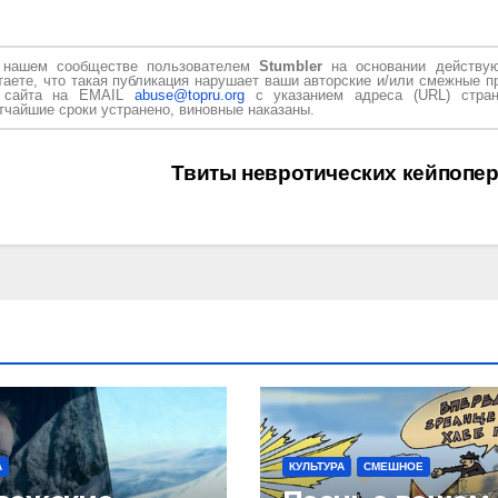
в нашем сообществе пользователем
Stumbler
на основании действу
таете, что такая публикация нарушает ваши авторские и/или смежные п
и сайта на EMAIL
abuse@topru.org
с указанием адреса (URL) стран
чайшие сроки устранено, виновные наказаны.
Твиты невротических кейпопе
А
КУЛЬТУРА
СМЕШНОЕ