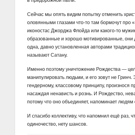
в придорожной пыли.
Сейчас мы опять видим попытку отменить хрис
оловянными глазами что-то там бормочут про «
иконостас Джорджа Флойда или какого-то мужик
образованные и хорошо мотивированные, они да
одна, давно установленная авторами традицион
называют Сатану.
Именно поэтому уничтожение Рождества — цель 
манипулировать людьми, и его зовут не Гринч.
гендерному, классовому принципу, произнося пра
насаждая ненависть и рознь. И Рождество, нева
потому что оно объединяет, напоминает людям о
И спасибо коллективу, что напомнил ещё раз, 
одиночество, нету шансов.