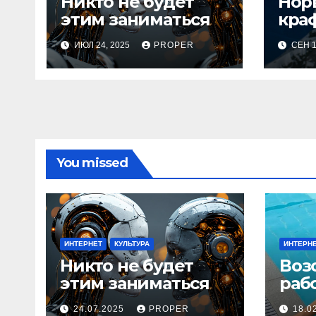
Никто не будет
Нор
этим заниматься
кра
ИЮЛ 24, 2025
PROPER
СЕН 1
You missed
ИНТЕРНЕТ
КУЛЬТУРА
ИНТЕРН
Никто не будет
Воз
этим заниматься
раб
24.07.2025
PROPER
18.0