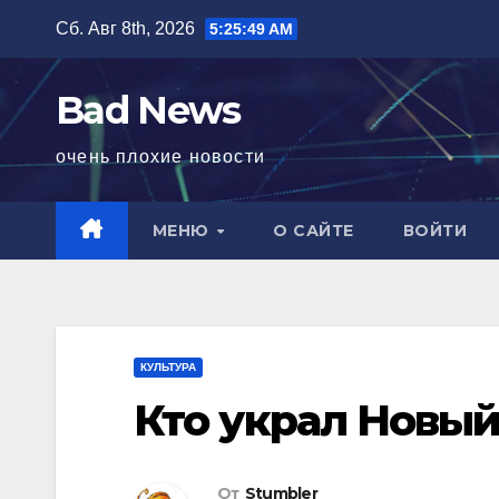
Перейти
Сб. Авг 8th, 2026
5:25:50 AM
к
содержимому
Bad News
очень плохие новости
МЕНЮ
О САЙТЕ
ВОЙТИ
КУЛЬТУРА
Кто украл Новый
От
Stumbler