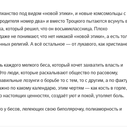
тианство под видом «новой этики», и новые комсомольцы с
родителя номер два» и вместо Троцкого пытаются всунуть 
а, который решил, что он восьмиклассница. Плохо
же не понимают, что нет никакой «новой этики», а есть то
ных религий. А всё остальное — от лукавого, как христиан
каждого мелкого беса, который хочет захватить власть и
 Это люди, которые раскалывают общество по расовому,
вильные лозунги о борьбе то с тем, то с другим, а по факт
жно по какому календарю, этим чертям — как кость в горле,
 настоящих ценностях, создаёт уют и покой, утоляет боль.
что у бесов, лелеющих свою биполярочку, полиаморность и