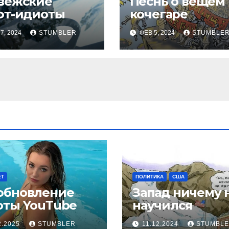
вежские
Песнь о вещем
фт-идиоты
кочегаре
7, 2024
STUMBLER
ФЕВ 5, 2024
STUMBLE
ЕТ
ПОЛИТИКА
США
обновление
Запад ничему 
оты YouТube
научился
2.2025
STUMBLER
11.12.2024
STUMBL