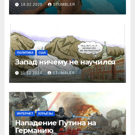
18.02.2025
STUMBLER
ПОЛИТИКА
США
Запад ничему не научился
11.12.2024
STUMBLER
ИНТЕРНЕТ
КУРЬЁЗЫ
Нападение Путина на
Германию