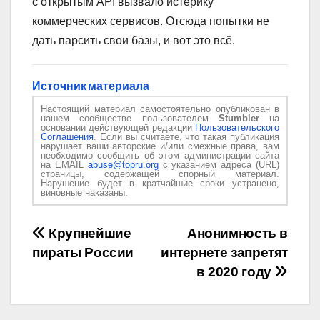
с открытым API вызвало истерику
коммерческих сервисов. Отсюда попытки не
дать парсить свои базы, и вот это всё.
Источник материала
Настоящий материал самостоятельно опубликован в
нашем сообществе пользователем
Stumbler
на
основании действующей редакции
Пользовательского
Соглашения
. Если вы считаете, что такая публикация
нарушает ваши авторские и/или смежные права, вам
необходимо сообщить об этом администрации сайта
на EMAIL
abuse@topru.org
с указанием адреса (URL)
страницы, содержащей спорный материал.
Нарушение будет в кратчайшие сроки устранено,
виновные наказаны.
Навигация
Крупнейшие
Анонимность в
пираты России
интернете запретят
по
в 2020 году
записям