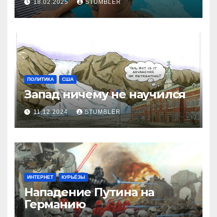
18.02.2025
STUMBLER
ПОЛИТИКА
США
Запад ничему не научился
11.12.2024
STUMBLER
ИНТЕРНЕТ
КУРЬЁЗЫ
Нападение Путина на
Германию