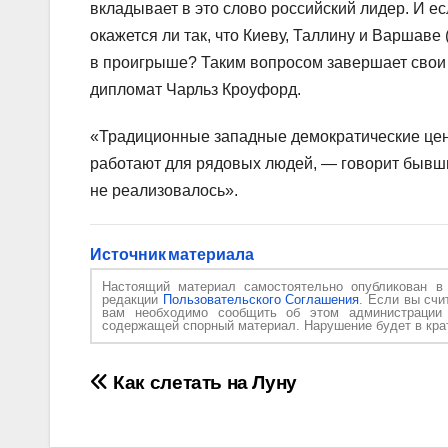
вкладывает в это слово российский лидер. И е
окажется ли так, что Киеву, Таллину и Варшаве
в проигрыше? Таким вопросом завершает свои 
дипломат Чарльз Кроуфорд.
«Традиционные западные демократические ценно
работают для рядовых людей, — говорит бывши
не реализовалось».
Источник материала
Настоящий материал самостоятельно опубликован 
редакции
Пользовательского Соглашения
. Если вы счи
вам необходимо сообщить об этом администраци
содержащей спорный материал. Нарушение будет в крат
Навигация
Как слетать на Луну
по