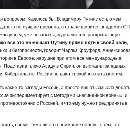
я вопросом: Казалось бы, Владимиру Путину есть о чем
 далеко не лучшие времена, в стране ширится эпидемия С
 Ельциным, уже позабыты; журналистов, раскрывающих
ко все это не мешает Путину прямо идти к своей цели
,
ики и безопасности, говорит Чарльз Кроуфорд. Аннексиров
ритории в Европе, нарушив при этом все международные
. Подставив плечо Асаду в Сирии, он выставил западных
 Киберталанты России не дают спокойно спать многим.
ть какие-то взгляды России, а просто лишать смысла дебат
оссия экспериментирует с методами «нелинейной войны», и
 противостоянии с Россией, и что ему нужно предпринять в
онять, совместимо ли его понимание победы с тем, что