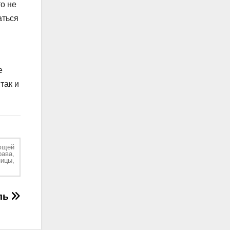
то не
аться
е
так и
ющей
рава,
ицы,
ль