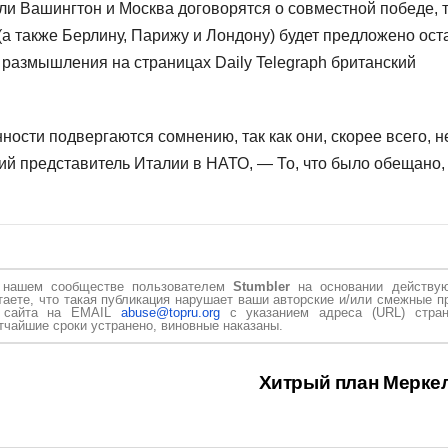
сли Вашингтон и Москва договорятся о совместной победе, 
 (а также Берлину, Парижу и Лондону) будет предложено ост
размышления на страницах Daily Telegraph британский
сти подвергаются сомнению, так как они, скорее всего, н
й представитель Италии в НАТО, — То, что было обещано, 
в нашем сообществе пользователем
Stumbler
на основании действу
таете, что такая публикация нарушает ваши авторские и/или смежные п
и сайта на EMAIL
abuse@topru.org
с указанием адреса (URL) стран
чайшие сроки устранено, виновные наказаны.
Хитрый план Мерке