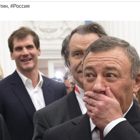
тин
,
#Россия