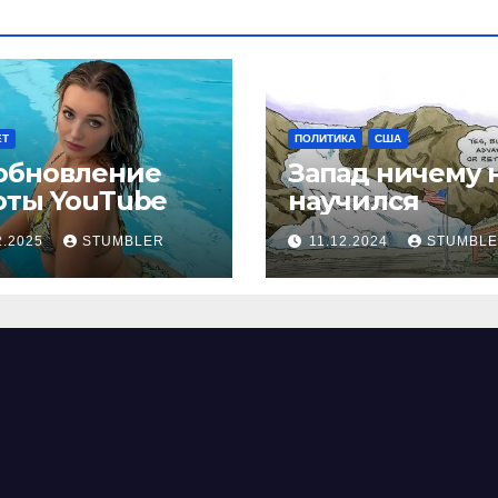
ЕТ
ПОЛИТИКА
США
обновление
Запад ничему 
оты YouТube
научился
2.2025
STUMBLER
11.12.2024
STUMBL