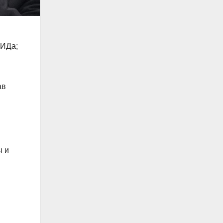
ПИДа;
ав
ы и