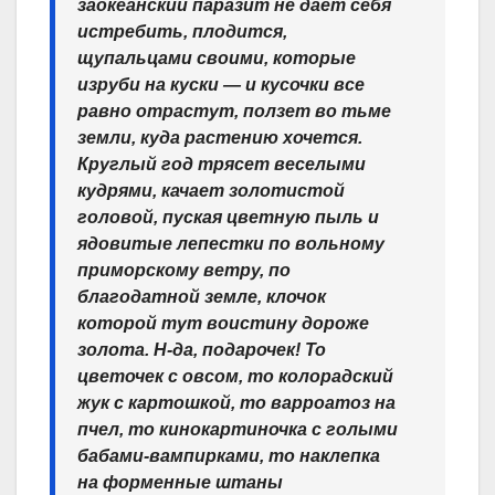
заокеанский паразит не дает себя
истребить, плодится,
щупальцами своими, которые
изруби на куски — и кусочки все
равно отрастут, ползет во тьме
земли, куда растению хочется.
Круглый год трясет веселыми
кудрями, качает золотистой
головой, пуская цветную пыль и
ядовитые лепестки по вольному
приморскому ветру, по
благодатной земле, клочок
которой тут воистину дороже
золота. Н-да, подарочек! То
цветочек с овсом, то колорадский
жук с картошкой, то варроатоз на
пчел, то кинокартиночка с голыми
бабами-вампирками, то наклепка
на форменные штаны