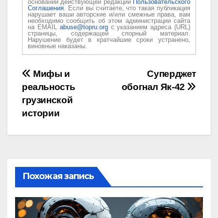
основании действующей редакции
Пользовательского
Соглашения
. Если вы считаете, что такая публикация
нарушает ваши авторские и/или смежные права, вам
необходимо сообщить об этом администрации сайта
на EMAIL
abuse@topru.org
с указанием адреса (URL)
страницы, содержащей спорный материал.
Нарушение будет в кратчайшие сроки устранено,
виновные наказаны.
Навигация
Мифы и
Суперджет
реальность
обогнал Як-42
по
грузинской
записям
истории
Похожая запись