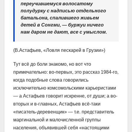
переучившемуся волосатому
полудурку с надписью отдельного
батальона, спалившего живьем
детей в Сонгми, — буржуи ничего
нам даром не дают, все с умыслом.
(В.Астафьев, «Ловля пескарей в Грузии»)
Тут всё до боли знакомо, но вот что
примечательно: во-первых, это рассказ 1984-го,
когда подобные слова говорились
исключительно комсомольскими карьеристами
— а Астафьев говорит искренне, от души; а во-
вторых и в-главных, Астафьев всё-таки
«писатель-деревенщик» — т.е. представитель
маргинальной и малочисленной группы
населения, объявившей себя «настоящими