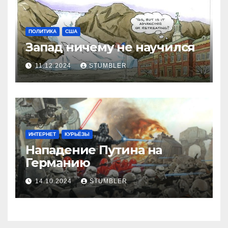
ПОЛИТИКА
США
Запад ничему не научился
11.12.2024
STUMBLER
ИНТЕРНЕТ
КУРЬЁЗЫ
Нападение Путина на
Германию
14.10.2024
STUMBLER