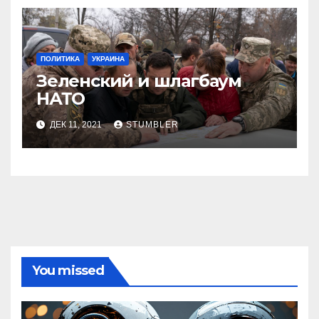
ПОЛИТИКА
УКРАИНА
Зеленский и шлагбаум
НАТО
ДЕК 11, 2021
STUMBLER
You missed