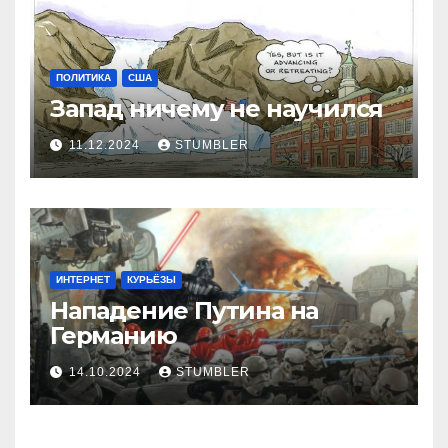
ПОЛИТИКА
США
Запад ничему не научился
11.12.2024
STUMBLER
ИНТЕРНЕТ
КУРЬЁЗЫ
Нападение Путина на
Германию
14.10.2024
STUMBLER