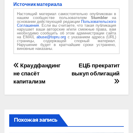
Источник материала
Настоящий материал самостоятельно опубликован в
нашем сообществе пользователем
Stumbler
на
основании действующей редакции
Пользовательского
Соглашения
. Если вы считаете, что такая публикация
нарушает ваши авторские и/или смежные права, вам
необходимо сообщить об этом администрации сайта
на EMAIL
abuse@topru.org
с указанием адреса (URL)
страницы, содержащей спорный материал.
Нарушение будет в кратчайшие сроки устранено,
виновные наказаны.
Навигация
Краудфандинг
ЕЦБ прекратит
не спасёт
выкуп облигаций
по
капитализм
записям
Похожая запись