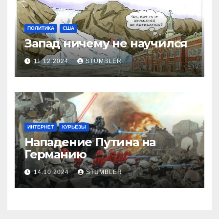
ПОЛИТИКА
США
Запад ничему не научился
11.12.2024
STUMBLER
ИНТЕРНЕТ
КУРЬЁЗЫ
Нападение Путина на
Германию
14.10.2024
STUMBLER