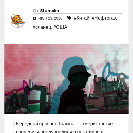
От
Stumbler
#Китай
,
#Нефтегаз
,
ИЮН 23, 2018
#сланец
,
#США
Очередной просчёт Трампа — американские
сланцевики предупредили о негативных