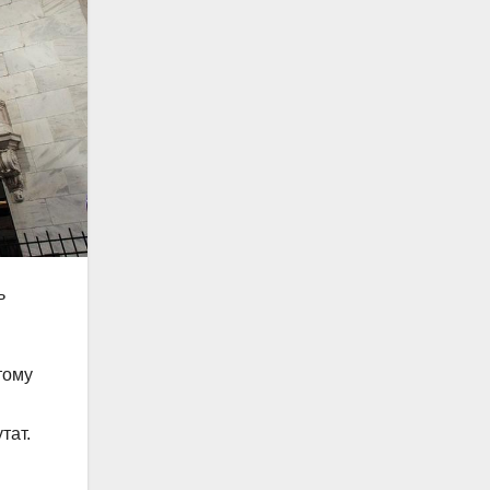
ь
тому
тат.