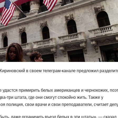
ириновский в своем телеграм-канале предложил разделит
е удастся примирить белых американцев и чернокожих, поэ
ва-три штата, где они смогут спокойно жить. Также у
я полиция, свои врачи и свои преподаватели, считает депу
быть, даже ограничить въезд белых в эти штаты», — сказал