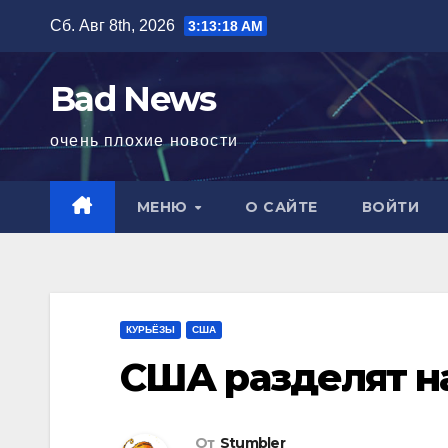
Перейти
Сб. Авг 8th, 2026
3:13:19 AM
к
содержимому
Bad News
очень плохие новости
МЕНЮ
О САЙТЕ
ВОЙТИ
КУРЬЁЗЫ
США
США разделят на
От
Stumbler