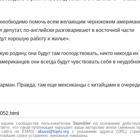
то необходимо помочь всем желающим чернокожим америка
л депутат, по-английски разговаривают в восточной части
адут хорошую работу и жилье».
ую родину, они будут там господствовать, никто никогда их
 американцев они всегда будут чувствовать себя в неудобно
арман. Правда, там еще мексиканцы с китайцами в очеред
3052.html
в нашем сообществе пользователем
Stumbler
на основании действу
таете, что такая публикация нарушает ваши авторские и/или смежные п
и сайта на EMAIL
abuse@topru.org
с указанием адреса (URL) стран
чайшие сроки устранено, виновные наказаны.