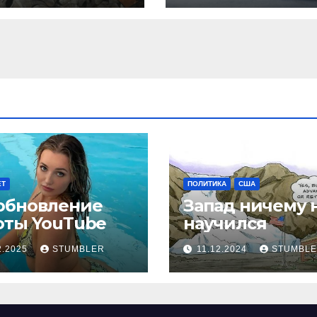
ЕТ
ПОЛИТИКА
США
обновление
Запад ничему 
оты YouТube
научился
2.2025
STUMBLER
11.12.2024
STUMBL