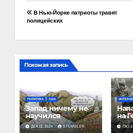
Навигация
В Нью-Йорке патриоты травят
полицейских
по
записям
Похожая запись
ПОЛИТИКА
США
ИНТЕРНЕ
Запад ничему не
Нап
научился
на 
ДЕК 11, 2024
STUMBLER
ОКТ 1