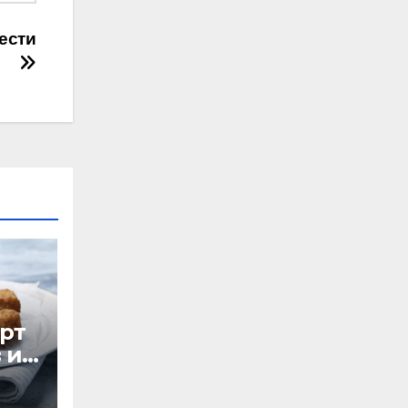
ести
рт
 из