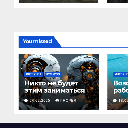
You missed
ИНТЕРНЕТ
КУЛЬТУРА
ИНТЕРН
Никто не будет
Воз
этим заниматься
раб
24.07.2025
PROPER
18.0