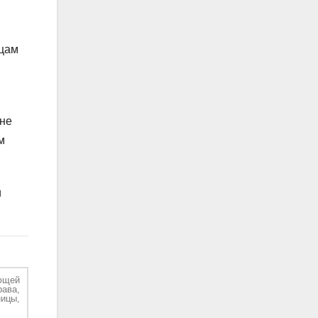
нцам
 не
м
и
ющей
рава,
ицы,