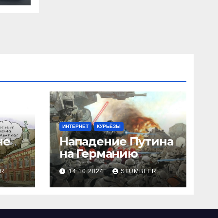
ИНТЕРНЕТ
КУРЬЁЗЫ
не
Нападение Путина
на Германию
ER
14.10.2024
STUMBLER