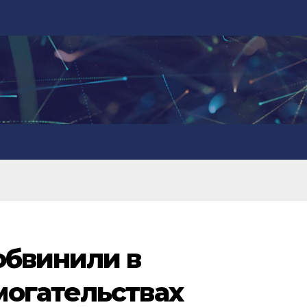
обвинили в
могательствах