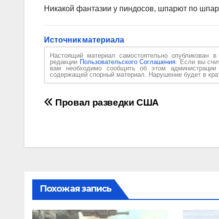
Никакой фантазии у пиндосов, шпарют по шпар
Источник материала
Настоящий материал самостоятельно опубликован 
редакции
Пользовательского Соглашения
. Если вы счи
вам необходимо сообщить об этом администраци
содержащей спорный материал. Нарушение будет в крат
Навигация
Провал разведки США
по
записям
Похожая запись