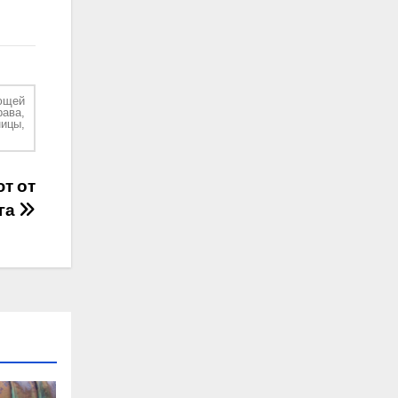
ющей
рава,
ицы,
т от
га