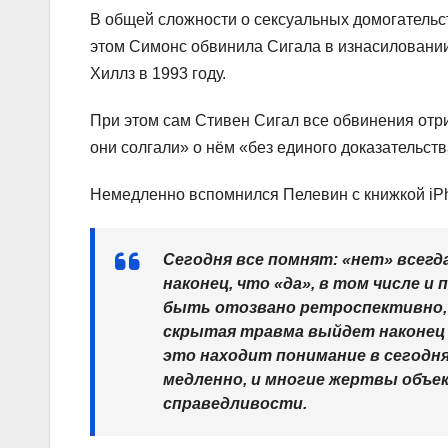
В общей сложности о сексуальных домогательс
этом Симонс обвинила Сигала в изнасиловании,
Хиллз в 1993 году.
При этом сам Стивен Сигал все обвинения отриц
они солгали» о нём «без единого доказательств
Немедленно вспомнился Пелевин с книжкой iPh
Сегодня все помнят: «нет» всегд
наконец, что «да», в том числе и
быть отозвано ретроспективно, 
скрытая травма выйдет наконец н
это находит понимание в сегодн
медленно, и многие жертвы объе
справедливости.