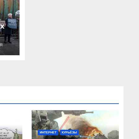
х
ER
ИНТЕРНЕТ
КУРЬЁЗЫ