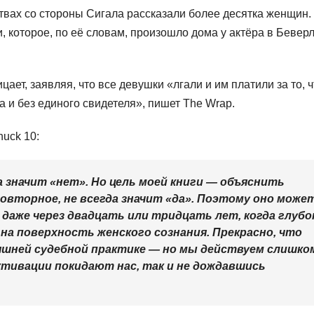
твах со стороны Сигала рассказали более десятка женщин.
 которое, по её словам, произошло дома у актёра в Беверл
ает, заявляя, что все девушки «лгали и им платили за то, 
а и без единого свидетеля», пишет The Wrap.
uck 10:
а значит «нет». Но цель моей книги — объяснить
 повторное, не всегда значит «да». Поэтому оно може
даже через двадцать или тридцать лет, когда глубо
а поверхность женского сознания. Прекрасно, что
яшней судебной практике — но мы действуем слишко
ктивации покидают нас, так и не дождавшись