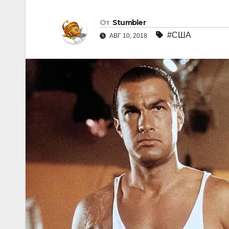
От
Stumbler
#США
АВГ 10, 2018