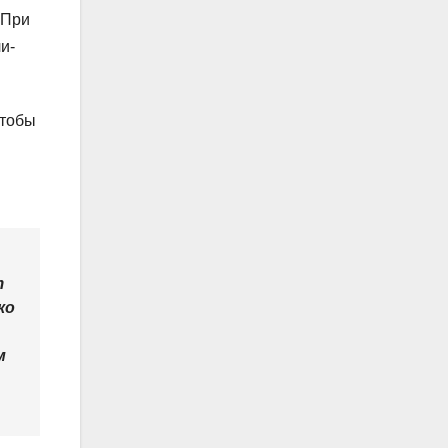
 При
и-
чтобы
т
ко
м