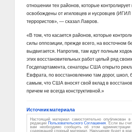
отношении тех районов, которые контролирует
освобождены от игиловцев и нусровцев (ИГИЛ
террористов», — сказал Лавров.
«В том, что касается районов, которые контр
силы оппозиции, прежде всего, на восточном б
выдвигается. Напротив, там идут полным ходо
этих восстановительных работ целый ряд свои
Госдепартамента, сенаторы США открыто рекл
Евфрата, по восстановлению там дорог, школ, 
самым, что США вносят свой вклад в восстановл
причем не всегда конструктивной.»
Источник материала
Настоящий материал самостоятельно опубликован 
редакции
Пользовательского Соглашения
. Если вы счи
вам необходимо сообщить об этом администраци
содержащей спорный материал. Нарушение будет в крат