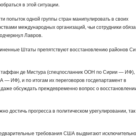
обраться в этой ситуации.
сти попыток одной группы стран манипулировать в своих
рствами международных организаций, чьи сотрудники обяз
одчеркнул Лавров.
единенные Штаты препятствуют восстановлению районов Си
 Стаффан де Мистура (спецпосланник ООН по Сирии — ИФ),
А — ИФ), и по итогам их переговоров госдепартамент в
 «даже обсуждать преждевременно вопрос о восстановлени
ужно достичь прогресса в политическом урегулировании, так
 предварительные требования США выдвигают исключительно