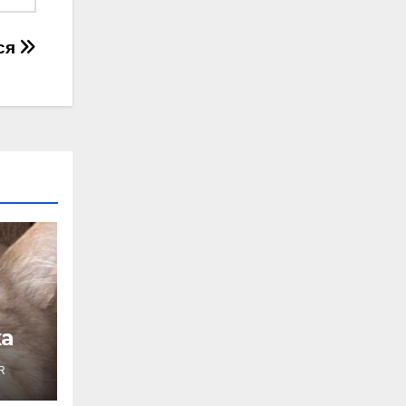
ся
а
R