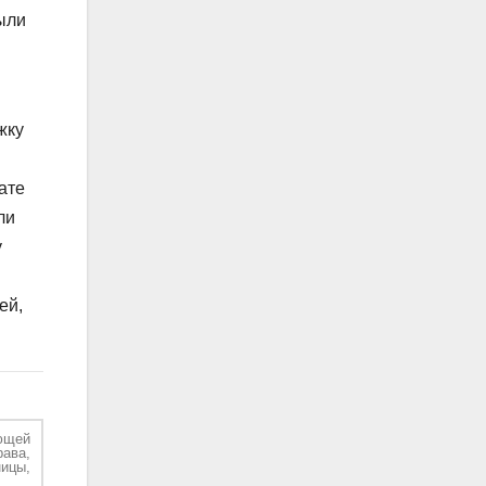
ыли
жку
ате
ли
у
ей,
ющей
рава,
ицы,