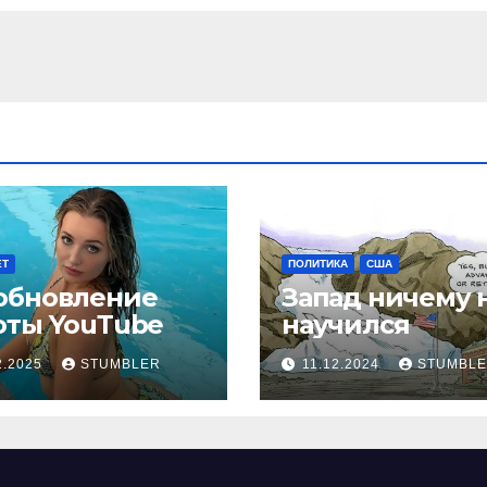
ЕТ
ПОЛИТИКА
США
обновление
Запад ничему 
оты YouТube
научился
2.2025
STUMBLER
11.12.2024
STUMBL