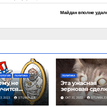
Майдан вполне удал
РОЛОГИЯ
ПОЛИТИКА
ПОЛИТИКА
ему не
Эта ужасная
учится
зерновая сделк
овориться с
3, 2023
STUMBLER
ОКТ 31, 2022
STUMBLE
адом