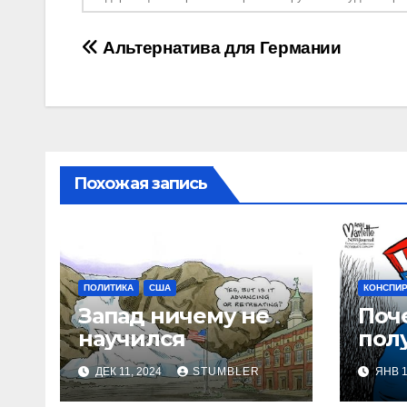
Навигация
Альтернатива для Германии
по
записям
Похожая запись
ПОЛИТИКА
США
КОНСПИ
Запад ничему не
Поч
научился
пол
дог
ДЕК 11, 2024
STUMBLER
ЯНВ 1
Зап