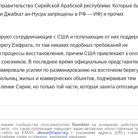
 правительство Сирийской Арабской республики. Которые б
 и Джабхат ан-Нусра запрещены в РФ — ИФ) и прочих
олируют сотрудничающие с США и получающие от них поддер
ерегу Евфрата, то там никаких подобных требований не
м процессы восстановления, причем США привлекают к опл
х союзников. В последнее время официальные представите
амировали усилия по разминированию на восточном берег
больниц, жилых и коммерческих объектов, подчеркивая тем
ение Сирии, но только той части, которая занята оппозици
в нашем сообществе пользователем
Stumbler
на основании действу
таете, что такая публикация нарушает ваши авторские и/или смежные п
и сайта на EMAIL
abuse@topru.org
с указанием адреса (URL) стран
чайшие сроки устранено, виновные наказаны.