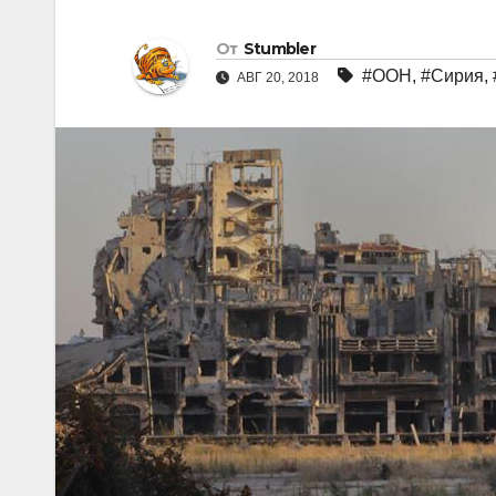
От
Stumbler
#ООН
,
#Сирия
,
АВГ 20, 2018