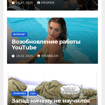
24.07.2025
PROPER
ИНТЕРНЕТ
Возобновление работы
YouТube
18.02.2025
STUMBLER
ПОЛИТИКА
США
Запад ничему не научился