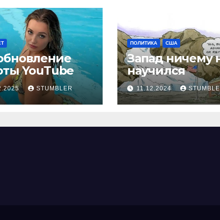
ЕТ
ПОЛИТИКА
США
обновление
Запад ничему 
оты YouТube
научился
2.2025
STUMBLER
11.12.2024
STUMBL