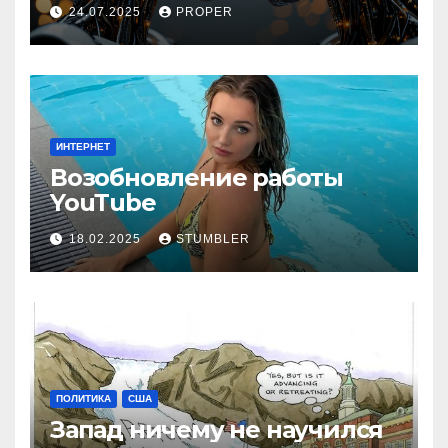
24.07.2025
PROPER
ИНТЕРНЕТ
Возобновление работы
YouТube
18.02.2025
STUMBLER
ПОЛИТИКА
США
Запад ничему не научился