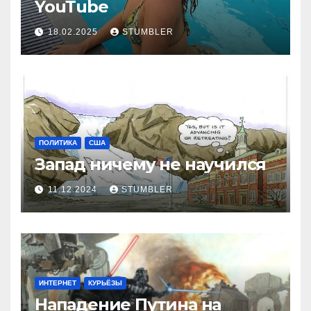
YouТube
18.02.2025
STUMBLER
ПОЛИТИКА
США
Запад ничему не научился
11.12.2024
STUMBLER
ИНТЕРНЕТ
КУРЬЁЗЫ
Нападение Путина на