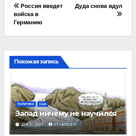
Навигация
Россия введет
Дуда снова вдул
войска в
по
Германию
записям
Похожая запись
ПОЛИТИКА
США
Запад ничему не научился
ДЕК 11, 2024
STUMBLER