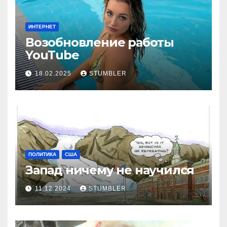
ИНТЕРНЕТ
Возобновление работы
YouТube
18.02.2025
STUMBLER
ПОЛИТИКА
США
Запад ничему не научился
11.12.2024
STUMBLER