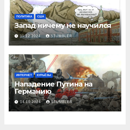
ПОЛИТИКА
США
Запад ничему не научился
11.12.2024
STUMBLER
ИНТЕРНЕТ
КУРЬЁЗЫ
Нападение Путина на
Германию
14.10.2024
STUMBLER