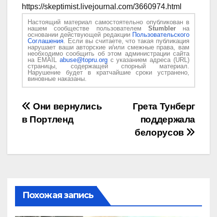
https://skeptimist.livejournal.com/3660974.html
Настоящий материал самостоятельно опубликован в
нашем сообществе пользователем
Stumbler
на
основании действующей редакции
Пользовательского
Соглашения
. Если вы считаете, что такая публикация
нарушает ваши авторские и/или смежные права, вам
необходимо сообщить об этом администрации сайта
на EMAIL
abuse@topru.org
с указанием адреса (URL)
страницы, содержащей спорный материал.
Нарушение будет в кратчайшие сроки устранено,
виновные наказаны.
Навигация
Они вернулись
Грета Тунберг
в Портленд
поддержала
по
белорусов
записям
Похожая запись