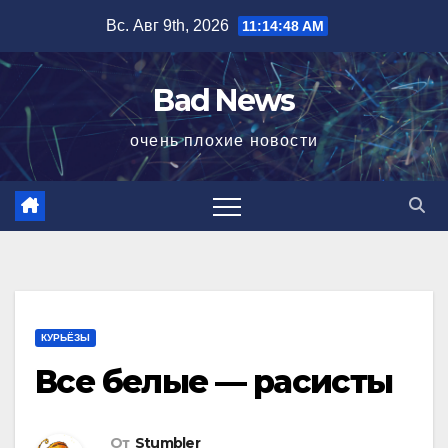
Перейти
Вс. Авг 9th, 2026
11:14:48 AM
к
содержимому
Bad News
очень плохие новости
КУРЬЁЗЫ
Все белые — расисты
От
Stumbler