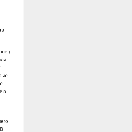
та
конец
яли
т
орые
не
ича
шего
 В