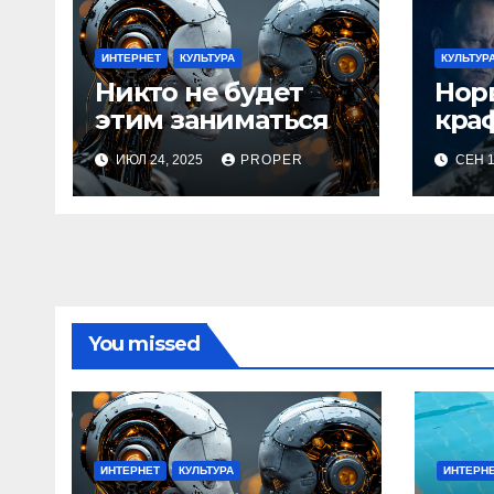
ИНТЕРНЕТ
КУЛЬТУРА
КУЛЬТУР
Никто не будет
Нор
этим заниматься
кра
ИЮЛ 24, 2025
PROPER
СЕН 1
You missed
ИНТЕРНЕТ
КУЛЬТУРА
ИНТЕРН