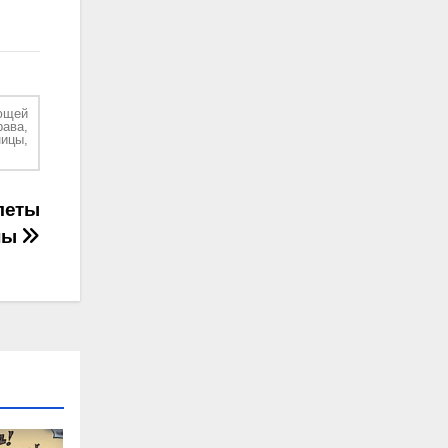
ющей
рава,
ицы,
леты
ны