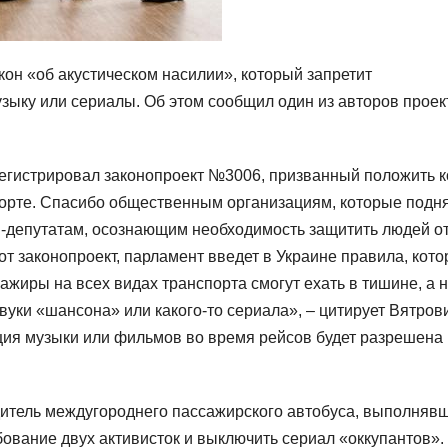
он «об акустическом насилии», который запретит
зыку или сериалы. Об этом сообщил один из авторов проек
регистрировал законопроект №3006, призванный положить 
порте. Спасибо общественным организациям, которые подн
м-депутатам, осознающим необходимость защитить людей о
от законопроект, парламент введет в Украине правила, кот
жиры на всех видах транспорта смогут ехать в тишине, а 
вуки «шансона» или какого-то сериала», – цитирует Вятров
яция музыки или фильмов во время рейсов будет разрешена
дитель междугороднего пассажирского автобуса, выполняв
бование двух активисток и выключить сериал «оккупантов».