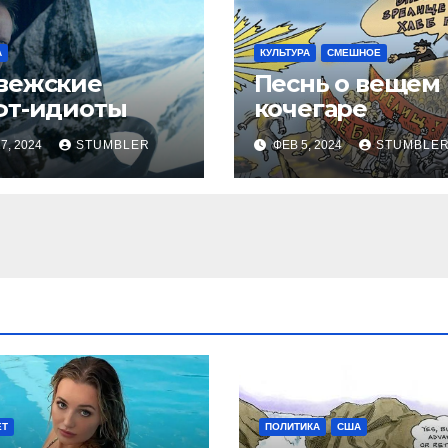
А
КУЛЬТУРА
СМЕШНОЕ
вежские
Песнь о вещем
фт-идиоты
кочегаре
7, 2024
STUMBLER
ФЕВ 5, 2024
STUMBLE
ЕТ
ПОЛИТИКА
США