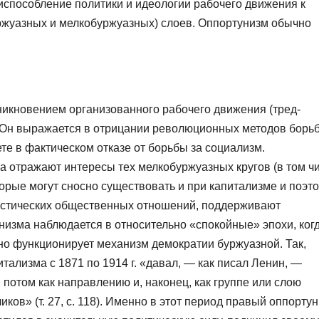
испособление политики и идеологии рабочего движения к
ржуазных и мелкобуржуазных) слоев. Оппортунизм обычно
никновением организованного рабочего движения (тред-
). Он выражается в отрицании революционных методов борьб
те в фактическом отказе от борьбы за социализм.
а отражают интересы тех мелкобуржуазных кругов (в том ч
торые могут сносно существовать и при капитализме и поэт
истических общественных отношений, поддерживают
низма наблюдается в относительно «спокойные» эпохи, ког
о функционирует механизм демократии буржуазной. Так,
тализма с 1871 по 1914 г. «давал, — как писал Ленин, —
 потом как направлению и, наконец, как группе или слою
ов» (т. 27, с. 118). Именно в этот период правый оппортун