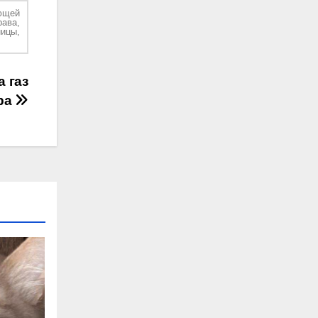
ющей
рава,
ицы,
а газ
ра