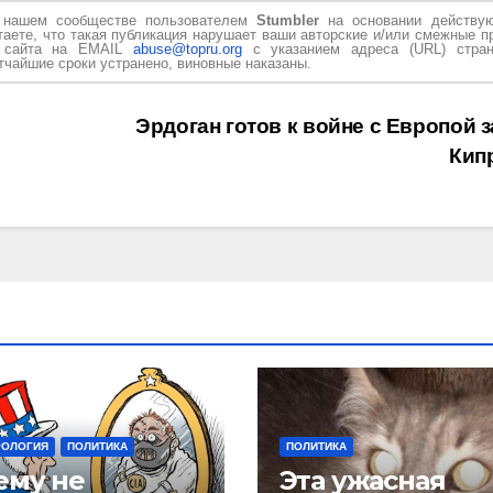
в нашем сообществе пользователем
Stumbler
на основании действу
таете, что такая публикация нарушает ваши авторские и/или смежные п
и сайта на EMAIL
abuse@topru.org
с указанием адреса (URL) стран
чайшие сроки устранено, виновные наказаны.
Эрдоган готов к войне с Европой з
Кип
РОЛОГИЯ
ПОЛИТИКА
ПОЛИТИКА
ему не
Эта ужасная