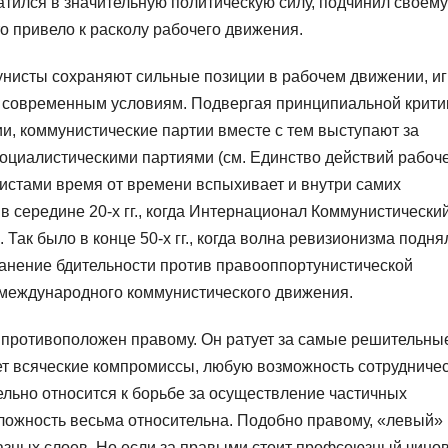
тился в значительную политическую силу, подчинил своему
о привело к расколу рабочего движения.
унисты сохраняют сильные позиции в рабочем движении, и
к современным условиям. Подвергая принципиальной крити
, коммунистические партии вместе с тем выступают за
социалистическими партиями (см. Единство действий рабоч
нистами время от времени вспыхивает и внутри самих
в середине 20‑х гг., когда Интернационал Коммунистически
Так было в конце 50‑х гг., когда волна ревизионизма подня
ранение бдительности против правооппортунистической
 международного коммунистического движения.
противоположен правому. Он ратует за самые решительны
т всяческие компромиссы, любую возможность сотрудничес
ьно относится к борьбе за осуществление частичных
ложность весьма относительна. Подобно правому, «левый»
зных слоев. Но если за правыми стоит профсоюзный чинов