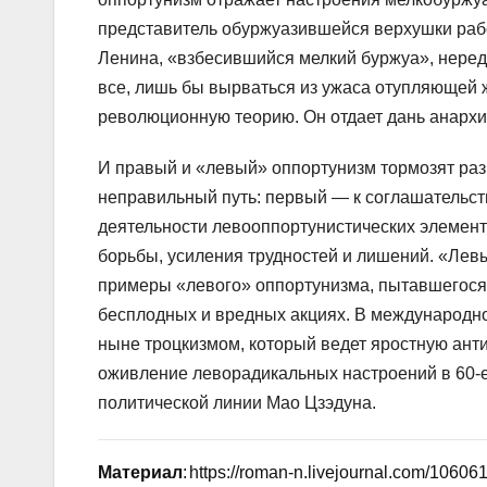
представитель обуржуазившейся верхушки рабо
Ленина, «взбесившийся мелкий буржуа», неред
все, лишь бы вырваться из ужаса отупляющей ж
революционную теорию. Он отдает дань анархи
И правый и «левый» оппортунизм тормозят раз
неправильный путь: первый — к соглашательств
деятельности левооппортунистических элементо
борьбы, усиления трудностей и лишений. «Лев
примеры «левого» оппортунизма, пытавшегося н
бесплодных и вредных акциях. В международн
ныне троцкизмом, который ведет яростную ант
оживление леворадикальных настроений в 60‑е
политической линии Мао Цзэдуна.
Материал
: https://roman-n.livejournal.com/10606