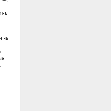
.
и на
е на
й
ые
,