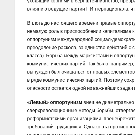
уходящий корнями в бернштейнианство, превра
влиянию ведущие партии II Интернационала, чт
Вплоть до настоящего времени правые оппорт
немалую роль в приспособлении капитализма 
оппортунизм международной социал-демократии
преодоление раскола, за единство действий с 
класса). Борьба между марксистами и оппорту
коммунистических партий. Так было, например, 
вынужден был очищаться от правых элементов. 
в ряде коммунистических партий. Поэтому сох
опасности остается одной из важнейших задач
«Левый» оппортунизм
внешне диаметрально 
сверхреволюционные методы борьбы, отвергае
реформистскими организациями, пренебрежител
требований трудящихся. Однако эта противопо
оппортунизм отражает настроения мелкобуржуа