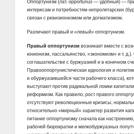
Оппортунизм (лат. opportunus — удобный) — пр
интересам и потребностям непролетарских (бу
связан с ревизионизмом или догматизмом.
Различают правый и «левый» оппортунизм.
Правый оппортунизм
возникает вместе с воз
юнионизм, лассальянство, «экономизм» и т. д.
соглашательстве с буржуазией и в конечном сче
Правооппортунистическая идеология и политик
и обуржуазившейся части рабочего класса), ко
выступают против радикальной ломки капитал
реформизм. Как правило, рост правого оппорту
отсутствуют революционные кризисы, нормальн
относительно «мирный» характер развития капи
питание оппортунизму сначала как настроению,
рабочей бюрократии и мелкобуржуазных попутчик