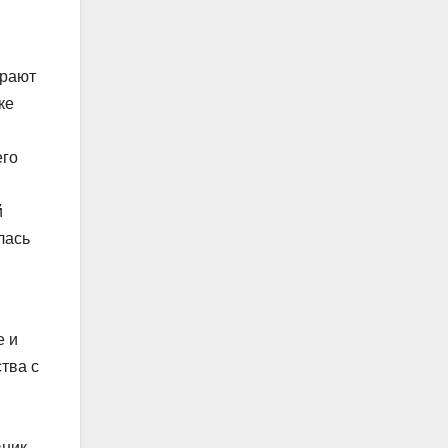
грают
ке
его
й
лась
е и
тва с
ник,