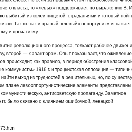
чего класса, то «левых» поддерживает, по выражению В. И
ко выбитый из колеи нищетой, страданиями и готовый пойт
изни. Так же как и правый, «левый» оппортунизм искажает
зму и догматизму.
витие революционного процесса, толкают рабочее движени
у, второй — к авантюрам. Опыт показывает, что оживление
в происходит, как правило, в период обострения классово
ые коммунисты» 1918 г. и троцкистская оппозиция — типичн
айти выход из трудностей в решительных, но, по существу
ом плане левооппортунистические элементы представлены
икоммунистическую, антисоветскую пропаганду. Заметное
 гг. было связано с влиянием ошибочной, левацкой
173.html