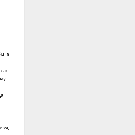
ы, в
исле
ому
да
изм,