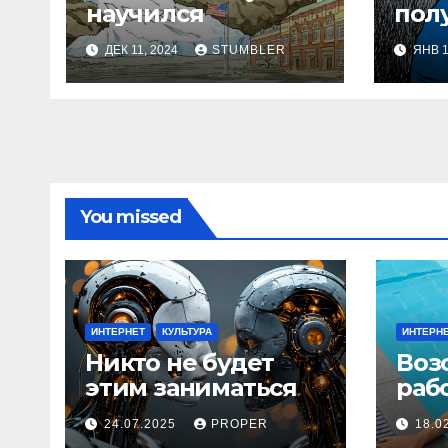
научился
пол
дог
ДЕК 11, 2024
STUMBLER
ЯНВ 1
Зап
You missed
ИНТЕРНЕТ
КУЛЬТУРА
ИНТЕРН
Никто не будет
Воз
этим заниматься
раб
24.07.2025
PROPER
18.0