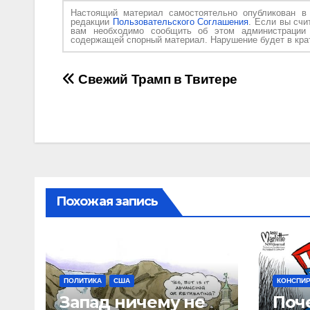
Настоящий материал самостоятельно опубликован 
редакции
Пользовательского Соглашения
. Если вы счи
вам необходимо сообщить об этом администраци
содержащей спорный материал. Нарушение будет в крат
Навигация
Свежий Трамп в Твитере
по
записям
Похожая запись
ПОЛИТИКА
США
КОНСПИ
Запад ничему не
Поч