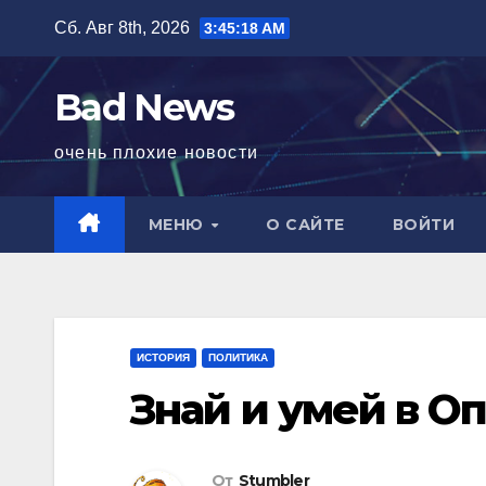
Перейти
Сб. Авг 8th, 2026
3:45:19 AM
к
содержимому
Bad News
очень плохие новости
МЕНЮ
О САЙТЕ
ВОЙТИ
ИСТОРИЯ
ПОЛИТИКА
Знай и умей в О
От
Stumbler