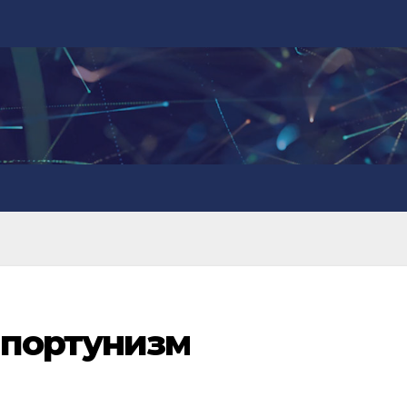
ппортунизм