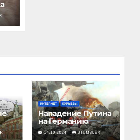
а
R
ИНТЕРНЕТ
КУРЬЁЗЫ
не
Нападение Путина
на Германию
ER
14.10.2024
STUMBLER