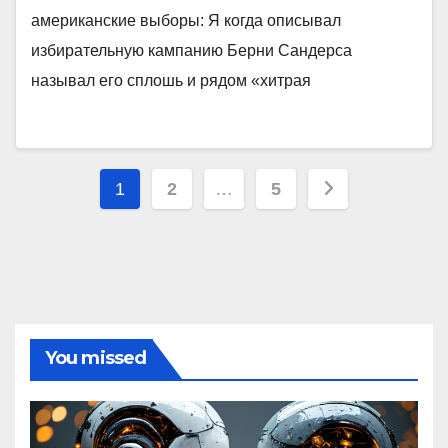
американские выборы: Я когда описывал
избирательную кампанию Берни Сандерса
называл его сплошь и рядом «хитрая
Пагинация
1
2
…
5
записей
You missed