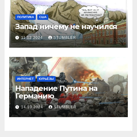
ПОЛИТИКА
США
Запад ничему не научился
11.12.2024
STUMBLER
ИНТЕРНЕТ
КУРЬЁЗЫ
Нападение Путина на
Германию
14.10.2024
STUMBLER