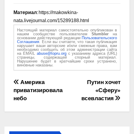
Материал
: https://makowkina-
nata.livejournal.com/15289188.html
Настоящий материал самостоятельно опубликован в
нашем сообществе пользователем
Stumbler
на
основании действующей редакции
Пользовательского
Соглашения
. Если вы считаете, что такая публикация
нарушает ваши авторские и/или смежные права, вам
необходимо сообщить об этом администрации сайта
на EMAIL
abuse@topru.org
с указанием адреса (URL)
страницы, содержащей спорный материал.
Нарушение будет в кратчайшие сроки устранено,
виновные наказаны.
Навигация
Америка
Путин хочет
приватизировала
«Сферу»
по
небо
всевластия
записям