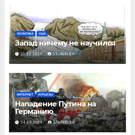
ПОЛИТИКА
США
Запад ничему не научился
11.12.2024
STUMBLER
ИНТЕРНЕТ
КУРЬЁЗЫ
Нападение Путина на
Германию
14.10.2024
STUMBLER