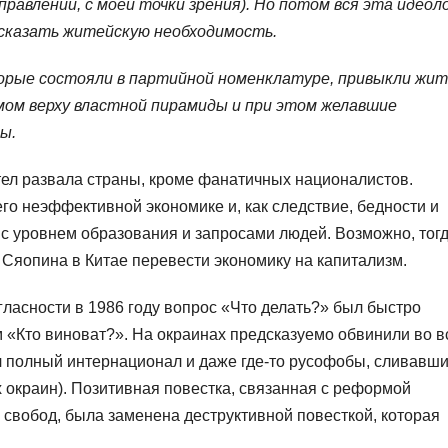
правлении, с моей точки зрения). Но потом вся эта идеол
сказать житейскую необходимость.
рые состояли в партийной номенклатуре, привыкли жит
мом верху властной пирамиды и при этом желавшие
ы.
тел развала страны, кроме фанатичных националистов.
о неэффективной экономике и, как следствие, бедности и
 с уровнем образования и запросами людей. Возможно, тог
 Сяопина в Китае перевести экономику на капитализм.
ласности в 1986 году вопрос «Что делать?» был быстро
 «Кто виноват?». На окраинах предсказуемо обвинили во в
ел полный интернационал и даже где-то русофобы, сливавш
окраин). Позитивная повестка, связанная с реформой
 свобод, была заменена деструктивной повесткой, которая