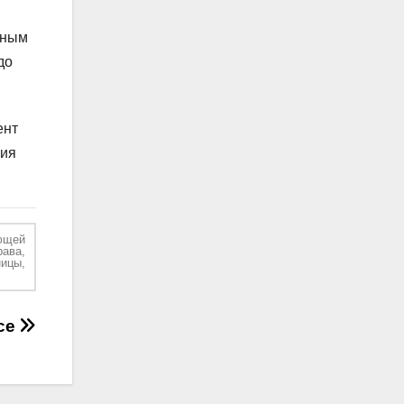
нным
до
ент
ния
ющей
рава,
ицы,
се