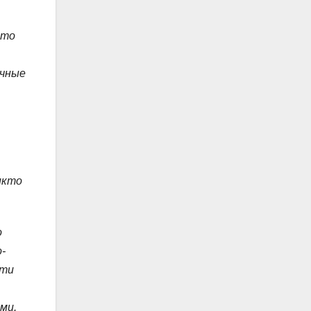
-то
ичные
икто
о
-
сти
ми.