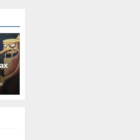
ах
ER