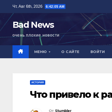
Перейти
Чт. Авг 6th, 2026
6:42:06 AM
к
содержимому
Bad News
очень плохие новости
МЕНЮ
О САЙТЕ
ВОЙТИ
ИСТОРИЯ
Что привело к р
От
Stumbler