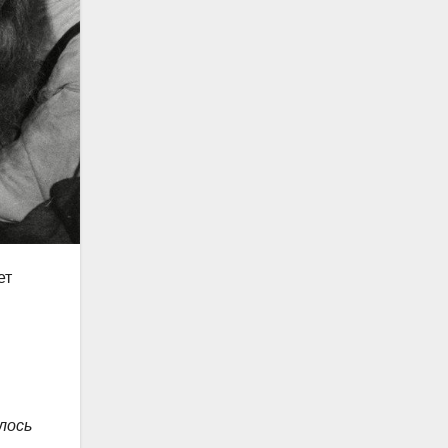
ет
лось