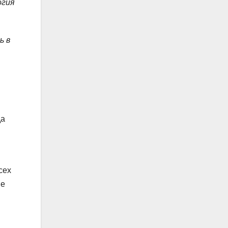
огия
ь в
да
сех
ие