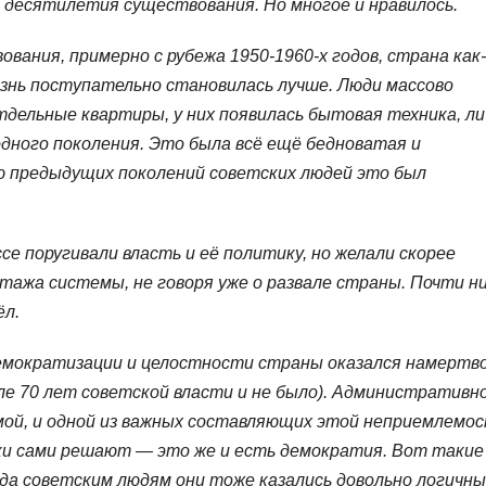
е десятилетия существования. Но многое и нравилось.
вания, примерно с рубежа 1950-1960-х годов, страна как
изнь поступательно становилась лучше. Люди массово
отдельные квартиры, у них появилась бытовая техника, л
одного поколения. Это была всё ещё бедноватая и
ью предыдущих поколений советских людей это был
се поругивали власть и её политику, но желали скорее
тажа системы, не говоря уже о развале страны. Почти н
ёл.
 демократизации и целостности страны оказался намертв
осле 70 лет советской власти и не было). Административно
ой, и одной из важных составляющих этой неприемлемо
ки сами решают — это же и есть демократия. Вот такие
гда советским людям они тоже казались довольно логичны