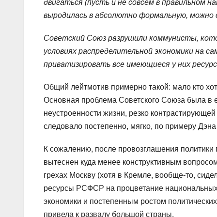
двигаться (пусть и не совсем в правильном на
выродилась в абсолютно формальную, можно 
Советский Союз разрушили коммунисты, кото
условиях распределительной экономики на са
приватизировать все имеющиеся у них ресурс
Общий лейтмотив примерно такой: мало кто хо
Основная проблема Советского Союза была в ег
неустроенности жизни, резко контрастирующей
следовало постепенно, мягко, по примеру Дэна
К сожалению, после провозглашения политики г
вытеснен куда менее конструктивным вопросом
грехах Москву (хотя в Кремле, вообще-то, сид
ресурсы РСФСР на процветание национальных 
экономики и постепенным ростом политических
привела к развалу большой страны.