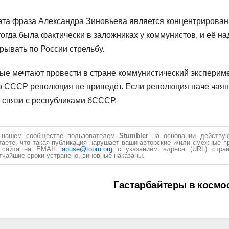
 эта фраза Александра Зиновьева является концентрирова
огда была фактически в заложниках у коммунистов, и её на
рывать по России стрельбу.
рые мечтают провести в стране коммунистический эксперим
ию СССР революция не приведёт. Если революция паче чая
— связи с республиками бСССР.
в нашем сообществе пользователем
Stumbler
на основании действу
таете, что такая публикация нарушает ваши авторские и/или смежные п
и сайта на EMAIL
abuse@topru.org
с указанием адреса (URL) стран
чайшие сроки устранено, виновные наказаны.
Гастарбайтеры в космо