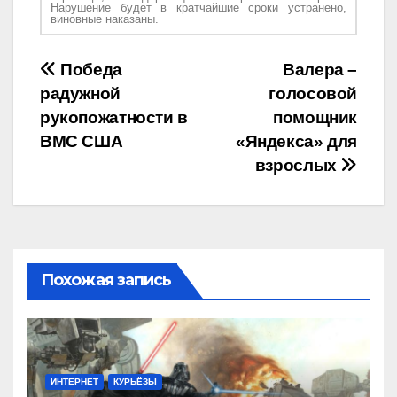
Нарушение будет в кратчайшие сроки устранено,
виновные наказаны.
Навигация
Победа
Валера –
радужной
голосовой
по
рукопожатности в
помощник
записям
ВМС США
«Яндекса» для
взрослых
Похожая запись
ИНТЕРНЕТ
КУРЬЁЗЫ