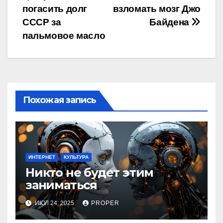
по
погасить долг
взломать мозг Джо
записям
СССР за
Байдена
пальмовое масло
Похожая запись
ИНТЕРНЕТ
КУЛЬТУРА
Никто не будет этим
заниматься
ИЮЛ 24, 2025
PROPER