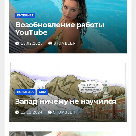
ИНТЕРНЕТ
Возобновление работы
YouТube
18.02.2025
STUMBLER
ПОЛИТИКА
США
Запад ничему не научился
11.12.2024
STUMBLER