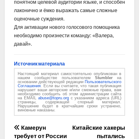
понятном целевой аудитории языке, и способен
лаконично и ёмко выражать самые сложные
оценочные суждения.
Для активации нового голосового помощника
необходимо произнести команду: «Валера,
давай».
Источник материала
Настоящий материал самостоятельно опубликован в
нашем сообществе пользователем
Stumbler
на
основании действующей редакции
Пользовательского
Соглашения
. Если вы считаете, что такая публикация
нарушает ваши авторские и/или смежные права, вам
необходимо сообщить об этом администрации сайта
на EMAIL
abuse@topru.org
с указанием адреса (URL)
страницы, содержащей спорный материал.
Нарушение будет в кратчайшие сроки устранено,
виновные наказаны.
Навигация
Камерун
Китайские хакеры
требует от России
пытались