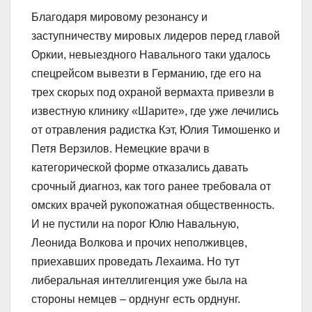
Благодаря мировому резонансу и
заступничеству мировых лидеров перед главой
Оркии, невыездного Навального таки удалось
спецрейсом вывезти в Германию, где его на
трех скорых под охраной вермахта привезли в
известную клинику «Шарите», где уже лечились
от отравления радистка Кэт, Юлия Тимошенко и
Петя Верзилов. Немецкие врачи в
категорической форме отказались давать
срочный диагноз, как того ранее требовала от
омских врачей рукопожатная общественность.
И не пустили на порог Юлю Навальную,
Леонида Волкова и прочих неполживцев,
приехавших проведать Лехаима. Но тут
либеральная интеллигенция уже была на
стороны немцев – орднунг есть орднунг.