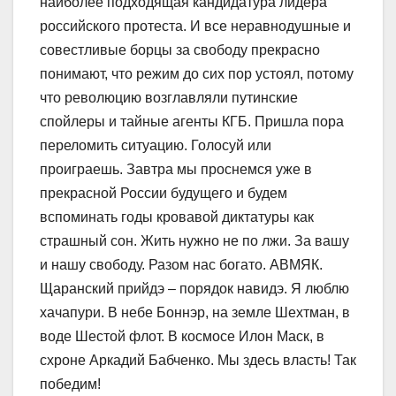
наиболее подходящая кандидатура лидера
российского протеста. И все неравнодушные и
совестливые борцы за свободу прекрасно
понимают, что режим до сих пор устоял, потому
что революцию возглавляли путинские
спойлеры и тайные агенты КГБ. Пришла пора
переломить ситуацию. Голосуй или
проиграешь. Завтра мы проснемся уже в
прекрасной России будущего и будем
вспоминать годы кровавой диктатуры как
страшный сон. Жить нужно не по лжи. За вашу
и нашу свободу. Разом нас богато. АВМЯК.
Щаранский прийдэ – порядок навидэ. Я люблю
хачапури. В небе Боннэр, на земле Шехтман, в
воде Шестой флот. В космосе Илон Маск, в
схроне Аркадий Бабченко. Мы здесь власть! Так
победим!