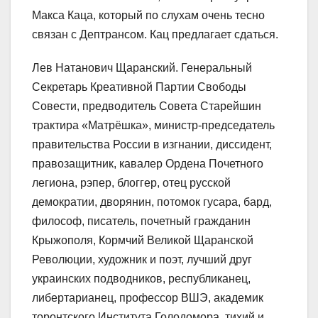
Макса Каца, который по слухам очень тесно
связан с Дептрансом. Кац предлагает сдаться.
Лев Натанович Щаранский. Генеральный
Секретарь Креативной Партии Свободы
Совести, предводитель Совета Старейшин
трактира «Матрёшка», министр-​председатель
правительства России в изгнании, диссидент,
правозащитник, кавалер Ордена Почетного
легиона, рэпер, блоггер, отец русской
демократии, дворянин, потомок гусара, бард,
философ, писатель, почетный гражданин
Крыжополя, Кормчий Великой Щаранской
Революции, художник и поэт, лучший друг
украинских подводников, республиканец,
либертарианец, профессор ВШЭ, академик
торонтского Института Голодомора, тихий и