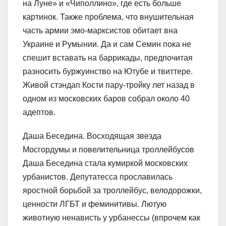
на Луне» и «Чиполлино», где есть больше
картинок. Также проблема, что внушительная
часть армии эмо-​марксистов обитает вна
Украине и Румынии. Да и сам Семин пока не
спешит вставать на баррикады, предпочитая
разносить буржуинство на Ютубе и твиттере.
Живой стэндап Кости пару-​тройку лет назад в
одном из московских баров собрал около 40
адептов.
Даша Беседина. Восходящая звезда
Мосгордумы и повелительница троллейбусов
Даша Беседина стала кумиркой московских
урбанистов. Депутатесса прославилась
яростной борьбой за троллейбус, велодорожки,
ценности ЛГБТ и феминитивы. Лютую
животную ненависть у урбанессы (впрочем как