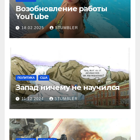
Возобновление работы
YouТube
18.02.2025
STUMBLER
ПОЛИТИКА
США
Запад ничему не научился
11.12.2024
STUMBLER