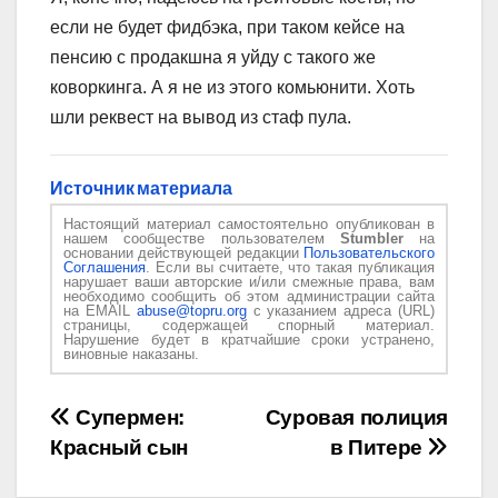
если не будет фидбэка, при таком кейсе на
пенсию с продакшна я уйду с такого же
коворкинга. А я не из этого комьюнити. Хоть
шли реквест на вывод из стаф пула.
Источник материала
Настоящий материал самостоятельно опубликован в
нашем сообществе пользователем
Stumbler
на
основании действующей редакции
Пользовательского
Соглашения
. Если вы считаете, что такая публикация
нарушает ваши авторские и/или смежные права, вам
необходимо сообщить об этом администрации сайта
на EMAIL
abuse@topru.org
с указанием адреса (URL)
страницы, содержащей спорный материал.
Нарушение будет в кратчайшие сроки устранено,
виновные наказаны.
Навигация
Супермен:
Суровая полиция
Красный сын
в Питере
по