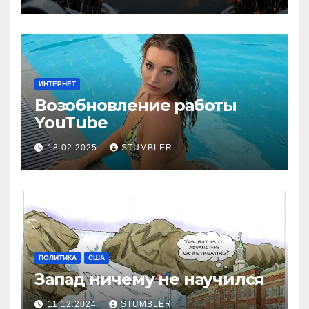
ИНТЕРНЕТ
Возобновление работы
YouТube
18.02.2025
STUMBLER
ПОЛИТИКА
США
Запад ничему не научился
11.12.2024
STUMBLER