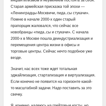
инфантилизмом и неумением постоять за себя.
Старая армейская присказка той эпохи —
«Ленинградцы-Москвичи, пида..сы стукачи».
Помню в начале 2000-х один старый
прапорщик жаловался, что сейчас все
новобранцы «пида..сы и стукачи». С начала
2000-х в Москве пошла деиндустриализация и
перемещения центра жизни в офисы и
торговые центры. Сейчас нечто подобное уже
везде.
Значит, нас всех тоже ждет тотальная
эджайлизация, стартапизация и виртуализация.
Если конечно не появится на горизонте какой-
то масштабной задачи. Надо поставить за это
свечку.
Я, конечно, надеюсь на грейтовые косты, но