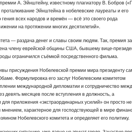
премии А. Эйнштейну, известному плагиатору В. Бобров («
ое проталкивание Эйнштейна в нобелевские лауреаты и его
 гения всех народов и времён — всё это своего рода
вижении на протяжении многих десятилетий».
тета — раздача денег и славы своим людям. Так, премия за
ждена члену еврейской общины США, бывшему вице-президе
рироды ограничился съёмкой посредственного фильма.
ивы присуждения Нобелевской премии мира президенту са
баме. Формулировка его заслуг Нобелевским комитетом
еплении международной дипломатии и сотрудничество меж
ез девять месяцев после вступления в должность, а
и для приложения «экстраординарных усилий» он просто не
м мнением, характерное для господствующей в мире финан
озяином Нобелевского комитета и определяет его политику.
мающих ситуацию, уже давно не звучат гордо. Зачастую пр