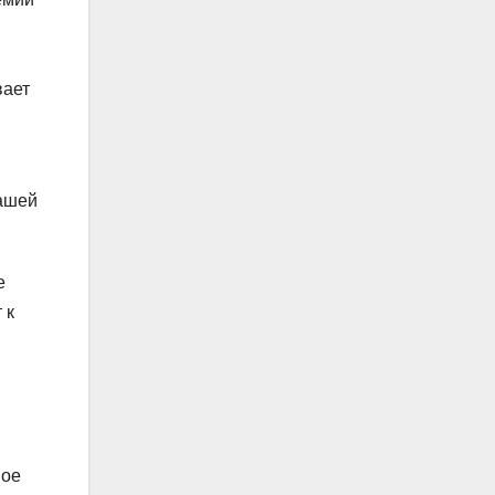
вает
нашей
е
 к
ное