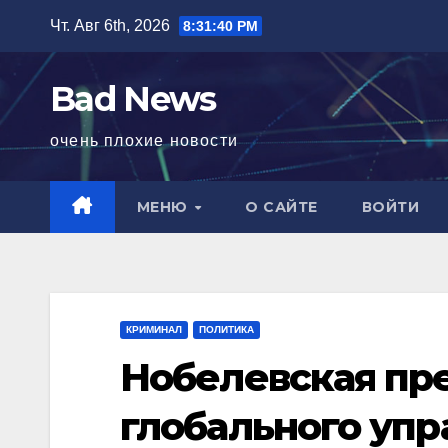
Перейти
Чт. Авг 6th, 2026
8:31:41 PM
к
содержимому
Bad News
очень плохие новости
МЕНЮ
О САЙТЕ
ВОЙТИ
КРИМИНАЛ
ПОЛИТИКА
Нобелевская пр
глобального упр