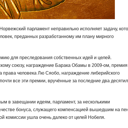
 Норвежский парламент неправильно исполняет задачу, кот
человек, преданных разработанному им плану мирного
мию для преследования собственных идей и целей.
кому союзу, награждение Барака Обамы в 2009-ом, премия
за права человека Лю Сяобо, награждение либерийского
очти все эти премии, вручённые за последние два десятил
ным в завещании идеям, парламент, за несколькими
качестве бонуса, служащего компенсацией вышедшим на пе
ой комиссии ушла очень далеко от целей Нобеля.