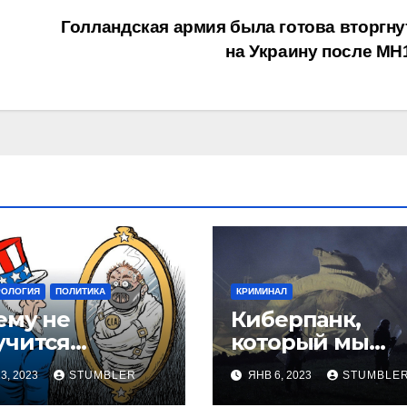
Голландская армия была готова вторгну
на Украину после MH
РОЛОГИЯ
ПОЛИТИКА
КРИМИНАЛ
ему не
Киберпанк,
учится
который мы
овориться с
заслужили
3, 2023
STUMBLER
ЯНВ 6, 2023
STUMBLE
адом