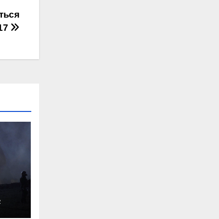
ться
17
R