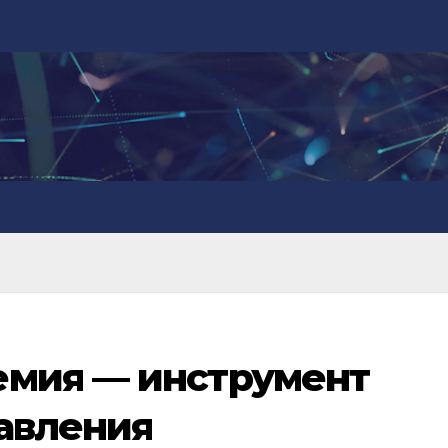
емия — инструмент
авления