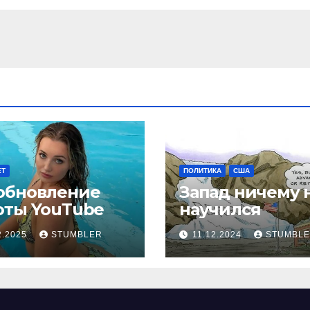
ЕТ
ПОЛИТИКА
США
обновление
Запад ничему 
оты YouТube
научился
2.2025
STUMBLER
11.12.2024
STUMBL