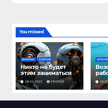
You missed
ИНТЕРНЕТ
КУЛЬТУРА
ИНТЕРН
Никто не будет
Воз
этим заниматься
раб
24.07.2025
PROPER
18.0