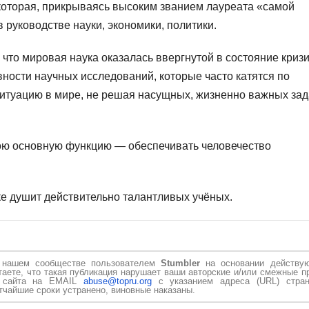
которая, прикрываясь высоким званием лауреата «самой
 руководстве науки, экономики, политики.
 что мировая наука оказалась ввергнутой в состояние кризи
ности научных исследований, которые часто катятся по
итуацию в мире, не решая насущных, жизненно важных зад
вою основную функцию — обеспечивать человечество
ке душит действительно талантливых учёных.
в нашем сообществе пользователем
Stumbler
на основании действу
таете, что такая публикация нарушает ваши авторские и/или смежные п
и сайта на EMAIL
abuse@topru.org
с указанием адреса (URL) стран
чайшие сроки устранено, виновные наказаны.