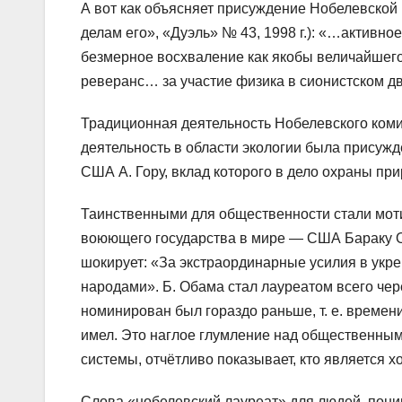
А вот как объясняет присуждение Нобелевской 
делам его», «Дуэль» № 43, 1998 г.): «…активн
безмерное восхваление как якобы величайшего
реверанс… за участие физика в сионистском д
Традиционная деятельность Нобелевского коми
деятельность в области экологии была прису
США А. Гору, вклад которого в дело охраны п
Таинственными для общественности стали мот
воюющего государства в мире — США Бараку О
шокирует: «За экстраординарные усилия в укр
народами». Б. Обама стал лауреатом всего чер
номинирован был гораздо раньше, т. е. времен
имел. Это наглое глумление над общественны
системы, отчётливо показывает, кто является х
Слова «нобелевский лауреат» для людей, пони