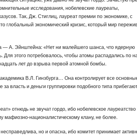
омнительные исследования, нобелевские лауреаты,
зусов. Так, Дж. Стиглиц, лауреат премии по экономике, с
то глобальный экономический кризис, который мир пережи
а — А. Эйнштейна: «Нет ни малейшего шанса, что ядерную
ь. Для этого потребовалось, чтобы атомы распадались по 
инадцать лет до взрыва первой атомной бомбы.
академика В.Л. Гинзбурга… Она контролирует все основны
 за власть и деньги группировки подобного типа прибегают
ат» отнюдь не звучат гордо, ибо нобелевское лауреатство
у мафиозно-националистическому клану, не более.
 несправедлива, но и опасна, ибо комитет принимает актив