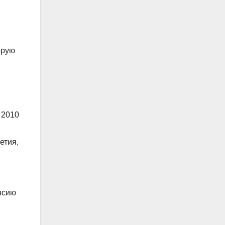
орую
 2010
етия,
нсию