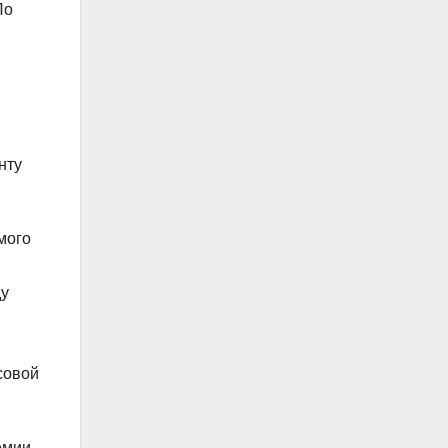
По
нту
мого
ду
совой
емии