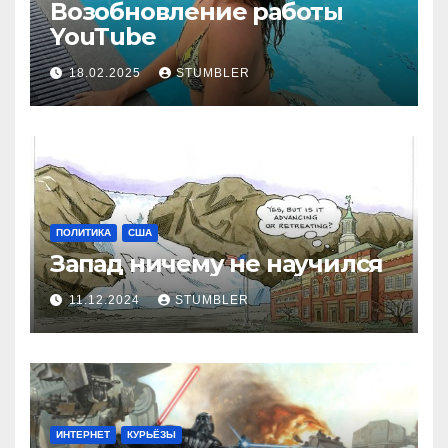
Возобновление работы
YouТube
18.02.2025
STUMBLER
ПОЛИТИКА
США
Запад ничему не научился
11.12.2024
STUMBLER
ИНТЕРНЕТ
КУРЬЁЗЫ