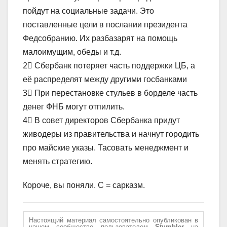
пойдут на социальные задачи. Это
поставленные цели в послании президента
Федсобранию. Их разбазарят на помощь
малоимущим, обеды и т.д.
2⃣ Сбербанк потеряет часть поддержки ЦБ, а
её распределят между другими госбанками
3⃣ При перестановке стульев в борделе часть
денег ФНБ могут отпилить.
4⃣ В совет директоров Сбербанка придут
живодеры из правительства и начнут городить
про майские указы. Тасовать менеджмент и
менять стратегию.
Короче, вы поняли. С = сарказм.
Настоящий материал самостоятельно опубликован в
нашем сообществе пользователем
Stumbler
на