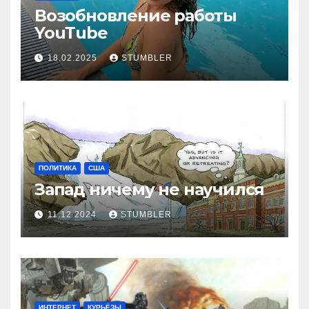
Возобновление работы
YouТube
18.02.2025
STUMBLER
ПОЛИТИКА
США
Запад ничему не научился
11.12.2024
STUMBLER
ИНТЕРНЕТ
КУРЬЁЗЫ