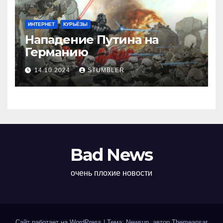
ИНТЕРНЕТ
КУРЬЁЗЫ
Нападение Путина на
Германию
14.10.2024
STUMBLER
Bad News
очень плохие новости
Сайт работает на WordPress
|
Тема: Newsup, автор
Themeansar