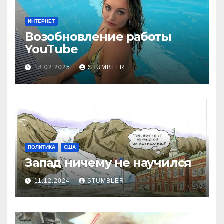
ИНТЕРНЕТ
Возобновление работы
YouТube
18.02.2025
STUMBLER
ПОЛИТИКА
США
Запад ничему не научился
11.12.2024
STUMBLER