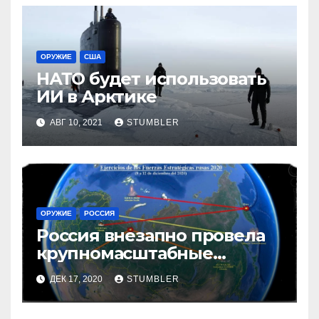
ОРУЖИЕ
США
НАТО будет использовать
ИИ в Арктике
АВГ 10, 2021
STUMBLER
ОРУЖИЕ
РОССИЯ
Россия внезапно провела
крупномасштабные
ядерные учения
ДЕК 17, 2020
STUMBLER