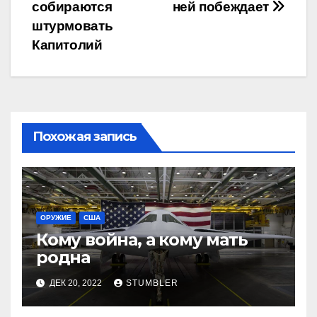
по
собираются
ней побеждает
записям
штурмовать
Капитолий
Похожая запись
ОРУЖИЕ
США
Кому война, а кому мать
родна
ДЕК 20, 2022
STUMBLER