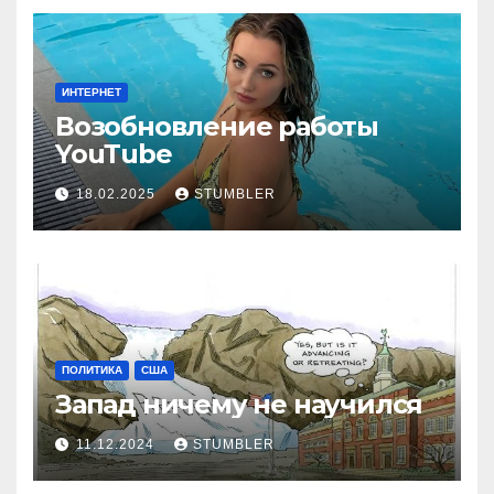
ИНТЕРНЕТ
Возобновление работы
YouТube
18.02.2025
STUMBLER
ПОЛИТИКА
США
Запад ничему не научился
11.12.2024
STUMBLER