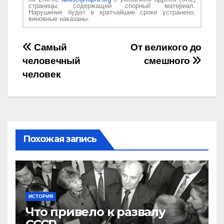
страницы, содержащей спорный материал.
Нарушение будет в кратчайшие сроки устранено,
виновные наказаны.
Навигация
Самый
От великого до
человечный
смешного
по
человек
записям
Похожая запись
ИСТОРИЯ
Что привело к развалу