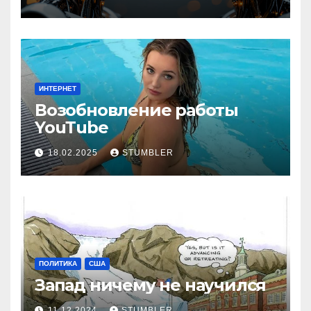
ИНТЕРНЕТ
Возобновление работы
YouТube
18.02.2025
STUMBLER
ПОЛИТИКА
США
Запад ничему не научился
11.12.2024
STUMBLER