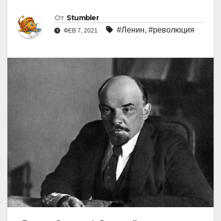
От
Stumbler
#Ленин
,
#революция
ФЕВ 7, 2021