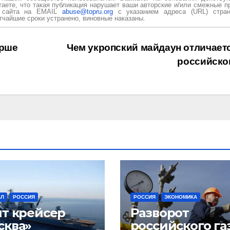
таете, что такая публикация нарушает ваши авторские и/или смежные п
и сайта на EMAIL
abuse@topru.org
с указанием адреса (URL) стран
чайшие сроки устранено, виновные наказаны.
ірше
Чем укропский майдаун отличаетс
российско
АЛ
РОССИЯ
РОССИЯ
ЭКОНОМИКА
ит крейсер
Разворот
сква»
российского га