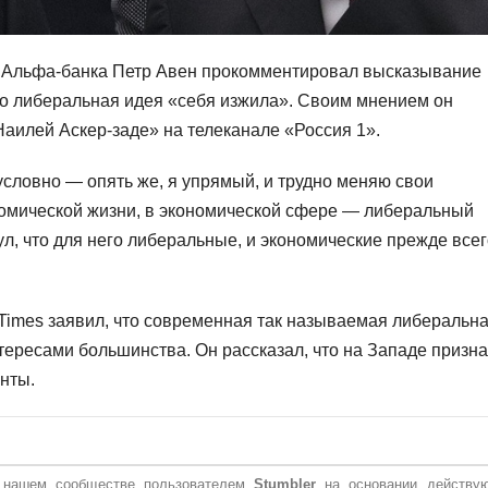
ц Альфа-банка Петр Авен прокомментировал высказывание
то либеральная идея «себя изжила». Своим мнением он
аилей Аскер-заде» на телеканале «Россия 1».
зусловно — опять же, я упрямый, и трудно меняю свои
ономической жизни, в экономической сфере — либеральный
л, что для него либеральные, и экономические прежде всег
 Times заявил, что современная так называемая либеральн
нтересами большинства. Он рассказал, что на Западе призн
нты.
в нашем сообществе пользователем
Stumbler
на основании действу