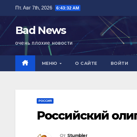
Перейти
Пт. Авг 7th, 2026
6:43:33 AM
к
содержимому
Bad News
очень плохие новости
МЕНЮ
О САЙТЕ
ВОЙТИ
РОССИЯ
Российский оли
От
Stumbler