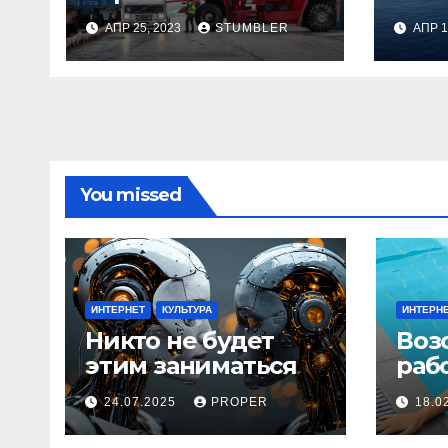
Россией
АПР 25, 2023
STUMBLER
АПР 1
You missed
ИНТЕРНЕТ
КУЛЬТУРА
ИНТЕРН
Никто не будет
Воз
этим заниматься
раб
24.07.2025
PROPER
18.0