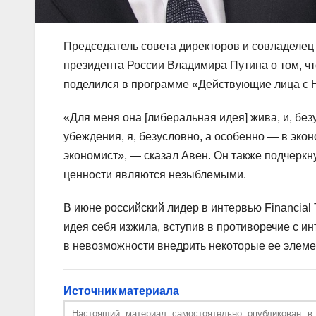
Председатель совета директоров и совладеле
президента России Владимира Путина о том, ч
поделился в программе «Действующие лица с Н
«Для меня она [либеральная идея] жива, и, бе
убеждения, я, безусловно, а особенно — в эк
экономист», — сказал Авен. Он также подчеркну
ценности являются незыблемыми.
В июне российский лидер в интервью Financial
идея себя изжила, вступив в противоречие с и
в невозможности внедрить некоторые ее элеме
Источник материала
Настоящий материал самостоятельно опубликован 