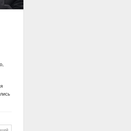
о,
ая
ались
ющей