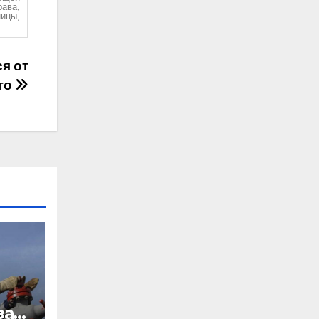
рава,
ицы,
я от
го
за