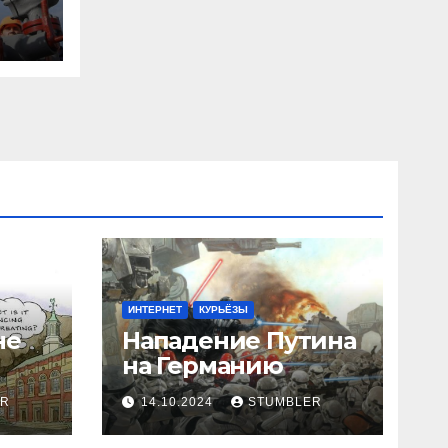
R
ИНТЕРНЕТ
КУРЬЁЗЫ
не
Нападение Путина
на Германию
ER
14.10.2024
STUMBLER