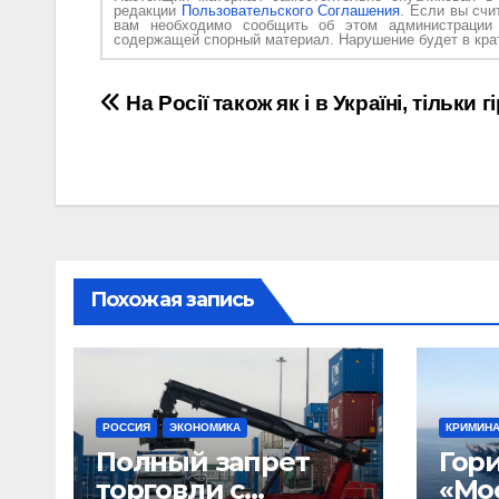
редакции
Пользовательского Соглашения
. Если вы счи
вам необходимо сообщить об этом администраци
содержащей спорный материал. Нарушение будет в крат
Навигация
На Росії також як і в Україні, тільки г
по
записям
Похожая запись
РОССИЯ
ЭКОНОМИКА
КРИМИН
Полный запрет
Гор
торговли с
«Мо