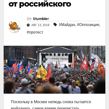
от российского
От
Stumbler
#Майдан
,
#Оппозиция
,
АВГ 13, 2019
#протест
Поскольку в Москве нелюдь снова пытается
майданить, самое время перелистать