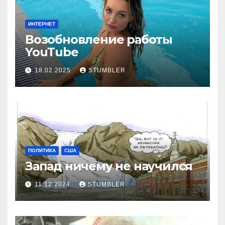
ИНТЕРНЕТ
Возобновление работы
YouТube
18.02.2025
STUMBLER
ПОЛИТИКА
США
Запад ничему не научился
11.12.2024
STUMBLER