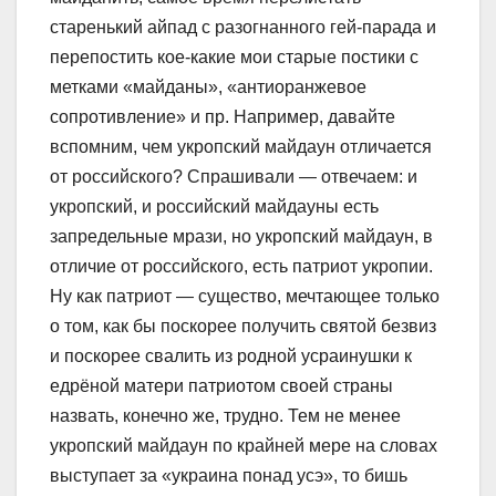
старенький айпад с разогнанного гей-парада и
перепостить кое-какие мои старые постики с
метками «майданы», «антиоранжевое
сопротивление» и пр. Например, давайте
вспомним, чем укропский майдаун отличается
от российского? Спрашивали — отвечаем: и
укропский, и российский майдауны есть
запредельные мрази, но укропский майдаун, в
отличие от российского, есть патриот укропии.
Ну как патриот — существо, мечтающее только
о том, как бы поскорее получить святой безвиз
и поскорее свалить из родной усраинушки к
едрёной матери патриотом своей страны
назвать, конечно же, трудно. Тем не менее
укропский майдаун по крайней мере на словах
выступает за «украина понад усэ», то бишь