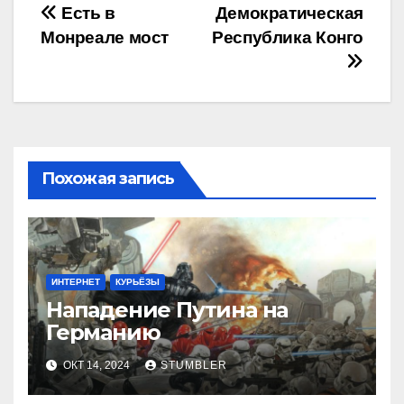
Навигация
Есть в
Демократическая
Монреале мост
Республика Конго
по
записям
Похожая запись
ИНТЕРНЕТ
КУРЬЁЗЫ
Нападение Путина на
Германию
ОКТ 14, 2024
STUMBLER