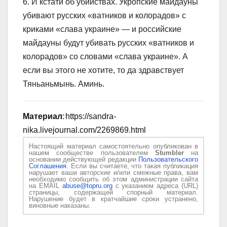
6. И кстати об убийствах. Укропские майдауны
убивают русских «ватников и колорадов» с
криками «слава украине» — и российские
майдауны будут убивать русских «ватников и
колорадов» со словами «слава украине». А
если вы этого не хотите, то да здравствует
Тяньаньмынь. Аминь.
Материал
: https://sandra-
nika.livejournal.com/2269869.html
Настоящий материал самостоятельно опубликован в
нашем сообществе пользователем
Stumbler
на
основании действующей редакции
Пользовательского
Соглашения
. Если вы считаете, что такая публикация
нарушает ваши авторские и/или смежные права, вам
необходимо сообщить об этом администрации сайта
на EMAIL
abuse@topru.org
с указанием адреса (URL)
страницы, содержащей спорный материал.
Нарушение будет в кратчайшие сроки устранено,
виновные наказаны.