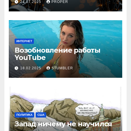
24.07.2025
PROPER
ИНТЕРНЕТ
Возобновление работы
YouТube
18.02.2025
STUMBLER
ПОЛИТИКА
США
Запад ничему не научился