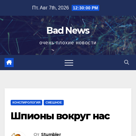
Перейти
Пт. Авг 7th, 2026
12:30:01 PM
к
содержимому
Bad News
очень плохие новости
КОНСПИРОЛОГИЯ
СМЕШНОЕ
Шпионы вокруг нас
От
Stumbler