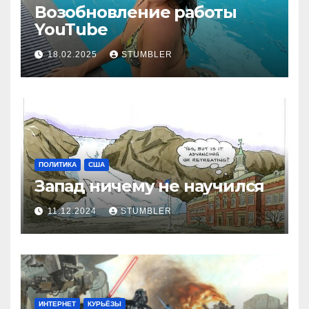
Возобновление работы
YouТube
18.02.2025
STUMBLER
ПОЛИТИКА
США
Запад ничему не научился
11.12.2024
STUMBLER
ИНТЕРНЕТ
КУРЬЁЗЫ