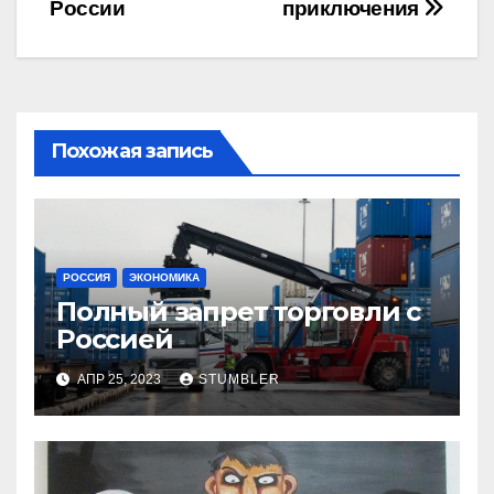
по
России
приключения
записям
Похожая запись
РОССИЯ
ЭКОНОМИКА
Полный запрет торговли с
Россией
АПР 25, 2023
STUMBLER