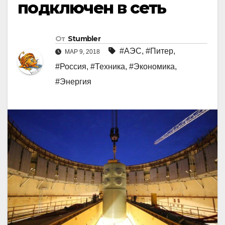
подключен в сеть
От
Stumbler
#АЭС
,
#Питер
,
МАР 9, 2018
#Россия
,
#Техника
,
#Экономика
,
#Энергия