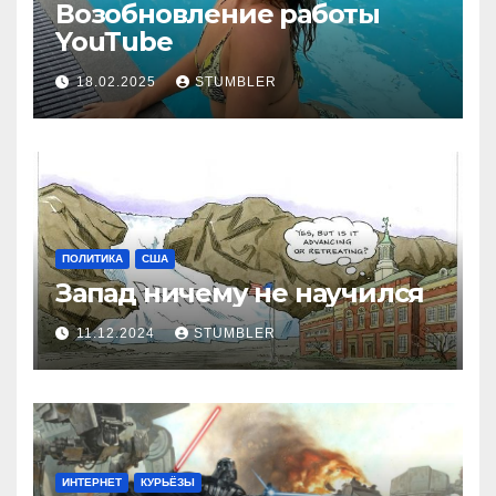
Возобновление работы
YouТube
18.02.2025
STUMBLER
ПОЛИТИКА
США
Запад ничему не научился
11.12.2024
STUMBLER
ИНТЕРНЕТ
КУРЬЁЗЫ