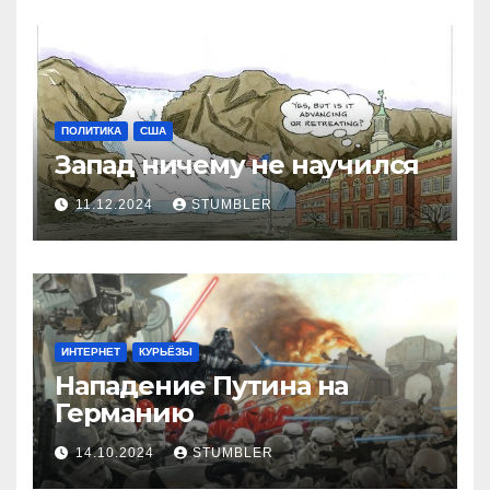
ПОЛИТИКА
США
Запад ничему не научился
11.12.2024
STUMBLER
ИНТЕРНЕТ
КУРЬЁЗЫ
Нападение Путина на
Германию
14.10.2024
STUMBLER