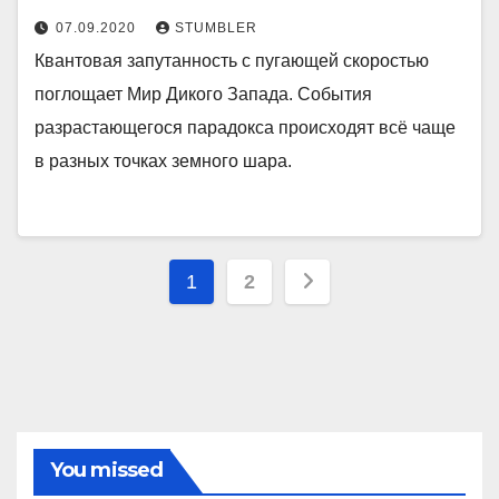
07.09.2020
STUMBLER
Квантовая запутанность с пугающей скоростью
поглощает Мир Дикого Запада. События
разрастающегося парадокса происходят всё чаще
в разных точках земного шара.
Пагинация
1
2
записей
You missed