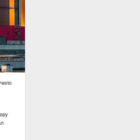
учило
ору
ал