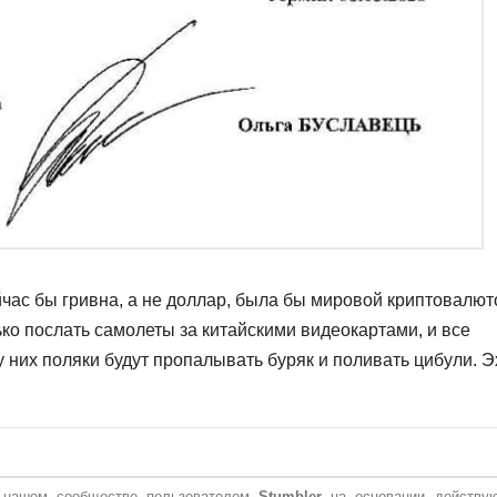
йчас бы гривна, а не доллар, была бы мировой криптовалют
ько послать самолеты за китайскими видеокартами, и все
у них поляки будут пропалывать буряк и поливать цибули. Э
в нашем сообществе пользователем
Stumbler
на основании действу