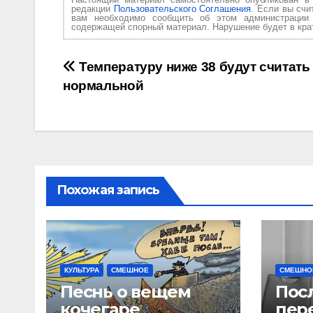
редакции
Пользовательского Соглашения
. Если вы счи
вам необходимо сообщить об этом администраци
содержащей спорный материал. Нарушение будет в крат
Навигация
Температуру ниже 38 будут считать
нормальной
по
записям
Похожая запись
КУЛЬТУРА
СМЕШНОЕ
СМЕШНО
Песнь о вещем
Пос
кочегаре
пер