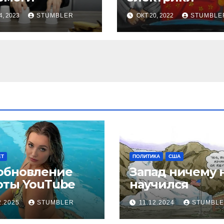
4, 2023
STUMBLER
ОКТ 20, 2022
STUMBLE
ЕТ
ПОЛИТИКА
США
обновление
Запад ничему 
оты YouТube
научился
2.2025
STUMBLER
11.12.2024
STUMBL