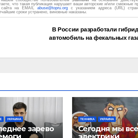
таете, что такая публикация нарушает ваши авторские и/или смежные п
и сайта на EMAIL
abuse@topru.org
с указанием адреса (URL) стран
чайшие сроки устранено, виновные наказаны.
В России разработали гибри
автомобиль на фекальных газ
Е
УКРАИНА
ТЕХНИКА
УКРАИНА
леднее зарево
Сегодня мы вс
емоги
электрики