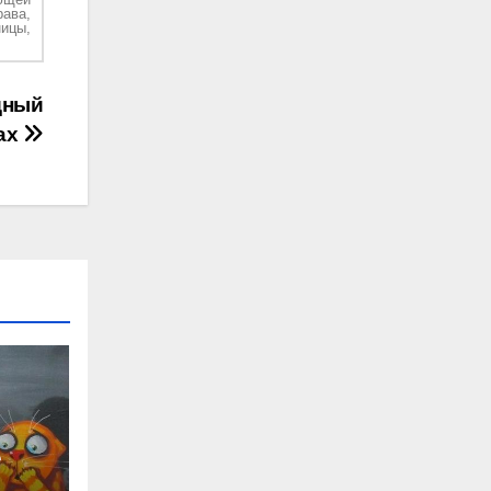
рава,
ицы,
дный
ах
е