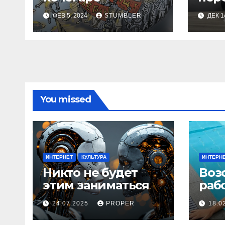
ФЕВ 5, 2024
STUMBLER
ДЕК 1
You missed
ИНТЕРНЕТ
КУЛЬТУРА
ИНТЕРН
Никто не будет
Воз
этим заниматься
раб
24.07.2025
PROPER
18.0